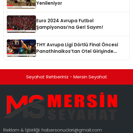
Yenileniyor
Euro 2024 Avrupa Futbol
Şampiyonası’na Geri Sayım!
THY Avrupa Ligi Dörtlü Final Öncesi
Panathinaikos’tan Otel Girişinde
Tepki
Seyahat Rehberiniz - Mersin Seyahat
Reklam & İşbirliği:
habersonuclari@gmail.com