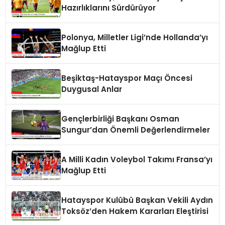
Hazırlıklarını Sürdürüyor
Polonya, Milletler Ligi’nde Hollanda’yı
Mağlup Etti
Beşiktaş-Hatayspor Maçı Öncesi
Duygusal Anlar
Gençlerbirliği Başkanı Osman
Sungur’dan Önemli Değerlendirmeler
A Milli Kadın Voleybol Takımı Fransa’yı
Mağlup Etti
Hatayspor Kulübü Başkan Vekili Aydın
Toksöz’den Hakem Kararları Eleştirisi