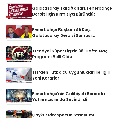
Galatasaray Taraftarları, Fenerbahçe
Derbisi İçin Kırmızıya Büründü!
Fenerbahçe Başkanı Ali Koç,
Galatasaray Derbisi Sonrası
Açıklamalarda Bulundu
Trendyol Süper Lig’de 38. Hafta Maç
Programı Belli Oldu
TFF’den Futbolcu Uygunlukları İle İlgili
Yeni Kararlar
Fenerbahçe’nin Galibiyeti Borsada
Yatırımcısını da Sevindirdi
Çaykur Rizespor’un Stadyumu