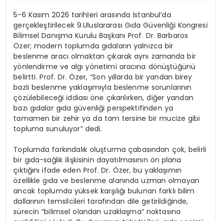
5-6 Kasım 2026 tarihleri arasında İstanbul’da
gerçekleştirilecek 9.Uluslararası Gıda Güvenliği
Kongresi
Bilimsel Danışma Kurulu Başkanı Prof.
Dr.
Barbaros
Özer
;
modern toplumda gıdaların yalnızca bir
beslenme aracı olmaktan çıkarak aynı zamanda bir
yönlendirme ve algı yönetimi aracına dönüştüğünü
belirtti. Prof. Dr. Özer, “Son yıllarda bir yandan birey
bazlı
beslenme yaklaşımıyla beslenme sorunlarının
çözülebileceği iddiası öne çıkarılırken, diğer yandan
bazı gıdalar gıda güvenliği perspektifinden ya
tamamen bir zehir ya da tam tersine bir mucize gibi
topluma sunuluyor” dedi.
Toplumda farkındalık oluşturma çabasından çok, belirli
bir gıda-sağlık ilişkisinin dayatılmasının ön plana
çıktığını ifade eden Prof. Dr. Özer, bu yaklaşımın
özellikle gıda ve beslenme alanında uzman olmayan
ancak toplumda yüksek karşılığı bulunan farklı bilim
dallarının temsilcileri tarafından dile getirildiğinde,
sürecin “bilimsel olandan uzaklaşma” noktasına