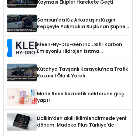
Kayması Ekipler Harekete Geçti
Samsun’da Kız Arkadaşını Kızgın
Kepçeyle Yakmakla Suçlanan Şüpheli
Adliyeye Sevk Edildi
Kleen-Hy-Dro-Gen Inc., Sıfır Karbon
Emisyonlu Hidrojen Isıtma
Teknolojisinde ISO ve TSSA
Düzenleyici Onaylarını Aldı
Kütahya Tavşanlı Karayolu’nda Trafik
Kazası 1 Ölü 4 Yaralı
Marie Rose kozmetik sektörüne giriş
yaptı
Daikin’den akıllı iklimlendirmede yeni
dönem: Madoka Plus Türkiye’de