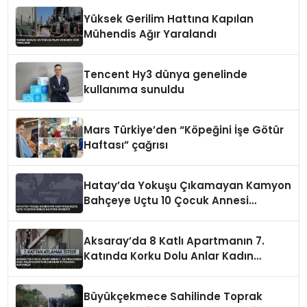
Yüksek Gerilim Hattına Kapılan
Mühendis Ağır Yaralandı
Tencent Hy3 dünya genelinde
kullanıma sunuldu
Mars Türkiye’den “Köpeğini İşe Götür
Haftası” çağrısı
Hatay’da Yokuşu Çıkamayan Kamyon
Bahçeye Uçtu 10 Çocuk Annesi
Hayatını Kaybetti
Aksaray’da 8 Katlı Apartmanın 7.
Katında Korku Dolu Anlar Kadın
Ayaklarından Tutularak Kurtarıldı
Büyükçekmece Sahilinde Toprak