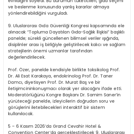
evrildiğini
söyledi. Bu durumun tüketicileri, gıda seçimi
ve beslenme konusunda yanlış kararlar almaya
yönlendirebildiğini vurguladı.
9. Uluslararası Gıda Güvenliği Kongresi
kapsamında ele
alınacak “Topluma Dayatılan Gıda-Sağlık İlişkisi” başlıklı
panelde; sürekli güncellenen bilimsel veriler ışığında,
disiplinler arası iş birliğiyle geliştirilecek kalıcı ve sağlam
stratejilerin önemi uzmanlar tarafından
değerlendirilecek.
Prof.
Özer
,
panelde
kendisiyle birlikte
toksikolog Prof.
Dr. Ali Esat Karakaya,
endokrinolog
Prof.
Dr. Taner
Damcı
,
diyetisyen Prof.
Dr. Murat
Baş
ve bir
iletişimcinin
konuşmacı olarak yer alacağını
ifade etti.
Moderatörlüğünü
Kongre Başkanı Dr. Samim Saner
’in
yürüteceği panelde,
izleyicilerin doğrudan soru ve
görüşlerini iletebilecekleri i
nteraktif bir
sistem
kullanılacak
.
5
–
6 Kasım 2026
’da
Grand Cevahir Hotel &
Convention
Center’da gerçekleştirilecek
9. Uluslararası