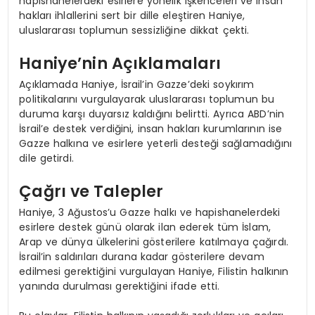
hapishanelerdeki esirlere yönelik işkenceleri ve insan
hakları ihlallerini sert bir dille eleştiren Haniye,
uluslararası toplumun sessizliğine dikkat çekti.
Haniye’nin Açıklamaları
Açıklamada Haniye, İsrail’in Gazze’deki soykırım
politikalarını vurgulayarak uluslararası toplumun bu
duruma karşı duyarsız kaldığını belirtti. Ayrıca ABD’nin
İsrail’e destek verdiğini, insan hakları kurumlarının ise
Gazze halkına ve esirlere yeterli desteği sağlamadığını
dile getirdi.
Çağrı ve Talepler
Haniye, 3 Ağustos’u Gazze halkı ve hapishanelerdeki
esirlere destek günü olarak ilan ederek tüm İslam,
Arap ve dünya ülkelerini gösterilere katılmaya çağırdı.
İsrail’in saldırıları durana kadar gösterilere devam
edilmesi gerektiğini vurgulayan Haniye, Filistin halkının
yanında durulması gerektiğini ifade etti.