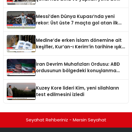
ediyor
Messi’den Dünya Kupası’nda yeni
rekor: Üst üste 7 maçta gol atan ilk
futbolcu oldu
Medine’de erken İslam dönemine ait
keşifler, Kur’an-ı Kerim’in tarihine ışık
tutuyor
İran Devrim Muhafızları Ordusu: ABD
ordusunun bölgedeki konuşlanma
noktalarını vurduk
Kuzey Kore lideri Kim, yeni silahların
test edilmesini izledi
Seyahat Rehberiniz - Mersin Seyahat