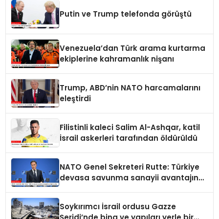
Putin ve Trump telefonda görüştü
Venezuela’dan Türk arama kurtarma
ekiplerine kahramanlık nişanı
Trump, ABD’nin NATO harcamalarını
eleştirdi
Filistinli kaleci Salim Al-Ashqar, katil
İsrail askerleri tarafından öldürüldü
NATO Genel Sekreteri Rutte: Türkiye
devasa savunma sanayii avantajına
sahip
Soykırımcı İsrail ordusu Gazze
Şeridi’nde bina ve yapıları yerle bir