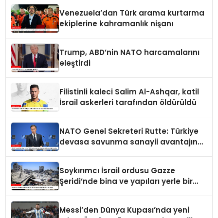
Venezuela’dan Türk arama kurtarma
ekiplerine kahramanlık nişanı
Trump, ABD’nin NATO harcamalarını
eleştirdi
Filistinli kaleci Salim Al-Ashqar, katil
İsrail askerleri tarafından öldürüldü
NATO Genel Sekreteri Rutte: Türkiye
devasa savunma sanayii avantajına
sahip
Soykırımcı İsrail ordusu Gazze
Şeridi’nde bina ve yapıları yerle bir
ediyor
Messi’den Dünya Kupası’nda yeni