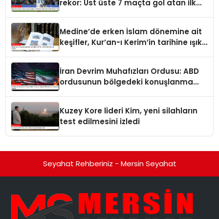
rekor: Üst üste 7 maçta gol atan ilk
futbolcu oldu
Medine’de erken İslam dönemine ait
keşifler, Kur’an-ı Kerim’in tarihine ışık
tutuyor
İran Devrim Muhafızları Ordusu: ABD
ordusunun bölgedeki konuşlanma
noktalarını vurduk
Kuzey Kore lideri Kim, yeni silahların
test edilmesini izledi
Seyahat Rehberiniz - Mersin Seyahat