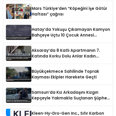
Mars Türkiye’den “Köpeğini İşe Götür
Haftası” çağrısı
Hatay’da Yokuşu Çıkamayan Kamyon
Bahçeye Uçtu 10 Çocuk Annesi
Hayatını Kaybetti
Aksaray’da 8 Katlı Apartmanın 7.
Katında Korku Dolu Anlar Kadın
Ayaklarından Tutularak Kurtarıldı
Büyükçekmece Sahilinde Toprak
Kayması Ekipler Harekete Geçti
Samsun’da Kız Arkadaşını Kızgın
Kepçeyle Yakmakla Suçlanan Şüpheli
Adliyeye Sevk Edildi
Kleen-Hy-Dro-Gen Inc., Sıfır Karbon