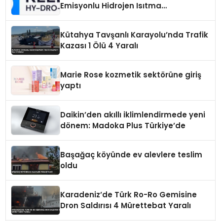
Emisyonlu Hidrojen Isıtma
Teknolojisinde ISO ve TSSA
Düzenleyici Onaylarını Aldı
Kütahya Tavşanlı Karayolu’nda Trafik
Kazası 1 Ölü 4 Yaralı
Marie Rose kozmetik sektörüne giriş
yaptı
Daikin’den akıllı iklimlendirmede yeni
dönem: Madoka Plus Türkiye’de
Başağaç köyünde ev alevlere teslim
oldu
Karadeniz’de Türk Ro-Ro Gemisine
Dron Saldırısı 4 Mürettebat Yaralı