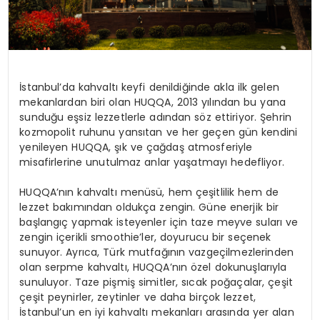
İstanbul’da kahvaltı keyfi denildiğinde akla ilk gelen
mekanlardan biri olan HUQQA, 2013 yılından bu yana
sunduğu eşsiz lezzetlerle adından söz ettiriyor. Şehrin
kozmopolit ruhunu yansıtan ve her geçen gün kendini
yenileyen HUQQA, şık ve çağdaş atmosferiyle
misafirlerine unutulmaz anlar yaşatmayı hedefliyor.
HUQQA’nın kahvaltı menüsü, hem çeşitlilik hem de
lezzet bakımından oldukça zengin. Güne enerjik bir
başlangıç yapmak isteyenler için taze meyve suları ve
zengin içerikli smoothie’ler, doyurucu bir seçenek
sunuyor. Ayrıca, Türk mutfağının vazgeçilmezlerinden
olan serpme kahvaltı, HUQQA’nın özel dokunuşlarıyla
sunuluyor. Taze pişmiş simitler, sıcak poğaçalar, çeşit
çeşit peynirler, zeytinler ve daha birçok lezzet,
İstanbul’un en iyi kahvaltı mekanları arasında yer alan