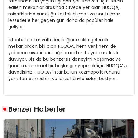
tarafından da yoğun ilgi görüyor. Kahvaltı için tercih
edilen mekanlar arasında zirvede yer alan HUQQA,
misafirlerine sunduğu kaliteli hizmet ve unutulmaz
lezzetlerle her geçen gün daha da popüler hale
geliyor.
İstanbul’da kahvaltı denildiğinde akla gelen ilk
mekanlardan biri olan HUQQA, hem yerli hem de
yabancı misafirlerini ağırlamaktan büyük mutluluk
duyuyor. Siz de bu benzersiz deneyimi yaşamak ve
güne mükemmel bir başlangıç yapmak için HUQQA’ya
davetlisiniz. HUQQA, İstanbul’un kozmopolit ruhunu
yansıtan atmosferi ve lezzetleriyle sizleri bekliyor.
Benzer Haberler