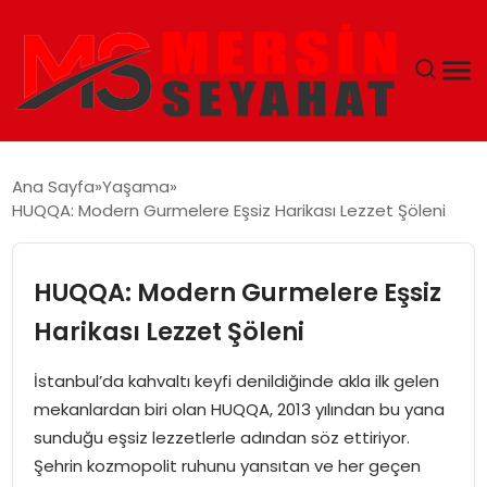
ANASAYFA
Ana Sayfa
Yaşama
HUQQA: Modern Gurmelere Eşsiz Harikası Lezzet Şöleni
EKONOMI
EĞITIM
HUQQA: Modern Gurmelere Eşsiz
Harikası Lezzet Şöleni
TEKNOLOJI
İstanbul’da kahvaltı keyfi denildiğinde akla ilk gelen
GÜNCEL
mekanlardan biri olan HUQQA, 2013 yılından bu yana
sunduğu eşsiz lezzetlerle adından söz ettiriyor.
Şehrin kozmopolit ruhunu yansıtan ve her geçen