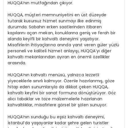
HUQQA’nın mutfağından çıkıyor.
HUQQA, müşteri memnuniyetini en üst düzeyde
tutarak kusursuz hizmet sunmayı ilke edinmiş
durumda. Sabahın erken saatlerinden itibaren
kapılarını açan mekan, konuklarına geniş ve ferah bir
alanda keyifli bir kahvaltı deneyimi yaşatıyor.
Misafirlerin ihtiyaçlarına anında yanıt veren güler yüzlü
personeli ve kaliteli hizmet anlayışı, HUQQA’yı diğer
kahvaltı mekanlarından ayıran en önemli özellikler
arasında.
HUQQA’nın kahvaltı menüsü, yalnızca lezzetli
yiyeceklerle sınırlı kalmıyor. Özenle hazırlanmış, göze
hitap eden sunumlarıyla da dikkat çeken HUQQA,
kahvaltı keyfini bir sanat formuna dönüştürüyor. Göz
alıcı tabaklar ve taze malzemelerle hazırlanan
kahvaltılıklar, misafirlere görsel bir şölen sunuyor.
HUQQA’nın sunduğu bu eşsiz kahvaltı deneyimi,
İstanbul’da yaşayanlar kadar şehre gelen turistler