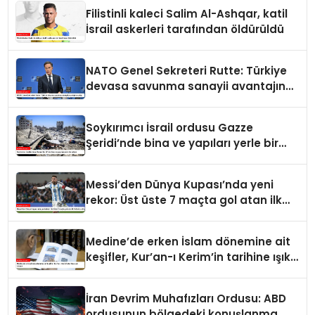
Filistinli kaleci Salim Al-Ashqar, katil
İsrail askerleri tarafından öldürüldü
NATO Genel Sekreteri Rutte: Türkiye
devasa savunma sanayii avantajına
sahip
Soykırımcı İsrail ordusu Gazze
Şeridi’nde bina ve yapıları yerle bir
ediyor
Messi’den Dünya Kupası’nda yeni
rekor: Üst üste 7 maçta gol atan ilk
futbolcu oldu
Medine’de erken İslam dönemine ait
keşifler, Kur’an-ı Kerim’in tarihine ışık
tutuyor
İran Devrim Muhafızları Ordusu: ABD
ordusunun bölgedeki konuşlanma