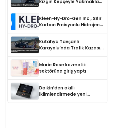
Kızgın Kepçeyle Yakmakla
Suçlanan Şüpheli Adliyeye
Sevk Edildi
Kleen-Hy-Dro-Gen Inc., Sıfır
Karbon Emisyonlu Hidrojen
Isıtma Teknolojisinde ISO ve
TSSA Düzenleyici Onaylarını
Kütahya Tavşanlı
Aldı
Karayolu’nda Trafik Kazası 1
Ölü 4 Yaralı
Marie Rose kozmetik
sektörüne giriş yaptı
Daikin’den akıllı
iklimlendirmede yeni
dönem: Madoka Plus
Türkiye’de