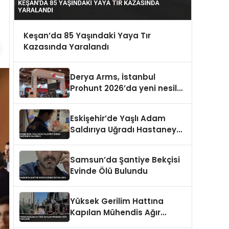
Keşan’da 85 Yaşındaki Yaya Tır
Kazasında Yaralandı
Derya Arms, İstanbul
Prohunt 2026’da yeni nesil
ürünlerini ve global marka
vizyonunu sergiledi
Eskişehir’de Yaşlı Adam
Saldırıya Uğradı Hastaneye
Kaldırıldı
Samsun’da Şantiye Bekçisi
Evinde Ölü Bulundu
Yüksek Gerilim Hattına
Kapılan Mühendis Ağır
Yaralandı