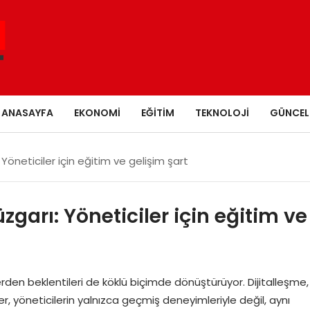
ANASAYFA
EKONOMI
EĞITIM
TEKNOLOJI
GÜNCEL
Yöneticiler için eğitim ve gelişim şart
garı: Yöneticiler için eğitim ve
den beklentileri de köklü biçimde dönüştürüyor. Dijitalleşme,
er, yöneticilerin yalnızca geçmiş deneyimleriyle değil, aynı