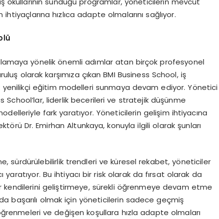
iş okullarının sunduğu programlar, yöneticilerin mevcut
en ihtiyaçlarına hızlıca adapte olmalarını sağlıyor.
olü
arşılamaya yönelik önemli adımlar atan birçok profesyonel
uluş olarak karşımıza çıkan BMI Business School, iş
 yenilikçi eğitim modelleri sunmaya devam ediyor. Yönetici
School’lar, liderlik becerileri ve stratejik düşünme
modelleriyle fark yaratıyor. Yöneticilerin gelişim ihtiyacına
örü Dr. Emirhan Altunkaya, konuyla ilgili olarak şunları
, sürdürülebilirlik trendleri ve küresel rekabet, yöneticiler
yaratıyor. Bu ihtiyacı bir risk olarak da fırsat olarak da
r kendilerini geliştirmeye, sürekli öğrenmeye devam etme
a başarılı olmak için yöneticilerin sadece geçmiş
 öğrenmeleri ve değişen koşullara hızla adapte olmaları