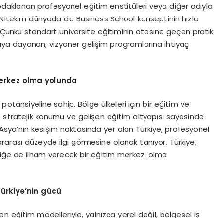
 odaklanan profesyonel eğitim enstitüleri veya diğer adıyla
k. Nitekim dünyada da Business School konseptinin hızla
 Çünkü standart üniversite eğitiminin ötesine geçen pratik
amaya dayanan, vizyoner gelişim programlarına ihtiyaç
erkez olma yolunda
 potansiyeline sahip. Bölge ülkeleri için bir eğitim ve
n stratejik konumu ve gelişen eğitim altyapısı sayesinde
Asya’nın kesişim noktasında yer alan Türkiye, profesyonel
rarası düzeyde ilgi görmesine olanak tanıyor. Türkiye,
erliğe de ilham verecek bir eğitim merkezi olma
Türkiye
’
nin gücü
yen eğitim modelleriyle, yalnızca yerel değil, bölgesel iş