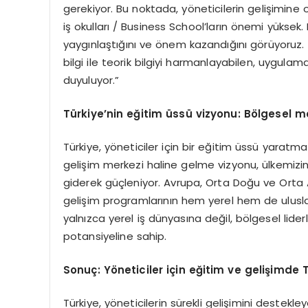
gerekiyor. Bu noktada, yöneticilerin gelişimine
iş okulları / Business School’ların önemi yükse
yaygınlaştığını ve önem kazandığını görüyoruz.
bilgi ile teorik bilgiyi harmanlayabilen, uygul
duyuluyor.”
Türkiye’nin eğitim üssü vizyonu: B
ö
lgesel m
Türkiye, yöneticiler için bir eğitim üssü yaratma
gelişim merkezi haline gelme vizyonu, ülkemizi
giderek güçleniyor. Avrupa, Orta Doğu ve Orta 
gelişim programlarının hem yerel hem de ulusla
yalnızca yerel iş dünyasına değil, bölgesel lid
potansiyeline sahip.
Sonuç: Y
ö
neticiler için eğitim ve gelişimde 
Türkiye, yöneticilerin sürekli gelişimini destekle