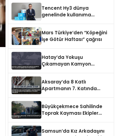
Tencent Hy3 dünya
genelinde kullanıma
sunuldu
Mars Türkiye’den “Köpeğini
İşe Götür Haftası” çağrısı
Hatay’da Yokuşu
Çıkamayan Kamyon
Bahçeye Uçtu 10 Çocuk
Annesi Hayatını Kaybetti
Aksaray’da 8 Katlı
Apartmanın 7. Katında
Korku Dolu Anlar Kadın
Ayaklarından Tutularak
Büyükçekmece Sahilinde
Kurtarıldı
Toprak Kayması Ekipler
Harekete Geçti
Samsun’da Kız Arkadaşını