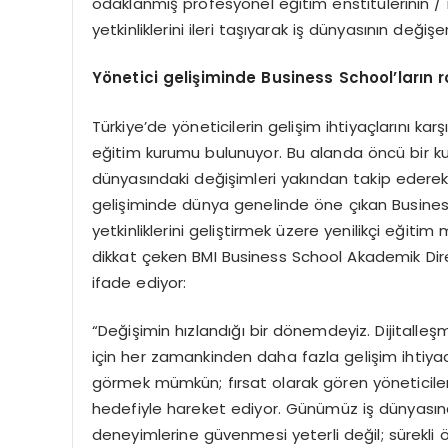
odaklanmış profesyonel eğitim enstitülerinin / 
yetkinliklerini ileri taşıyarak iş dünyasının değiş
Y
ö
netici geliş
iminde Business School
’
ların r
Türkiye’de yöneticilerin gelişim ihtiyaçlarını k
eğitim kurumu bulunuyor. Bu alanda öncü bir kur
dünyasındaki değişimleri yakından takip ederek
gelişiminde dünya genelinde öne çıkan Business 
yetkinliklerini geliştirmek üzere yenilikçi eğitim 
dikkat çeken BMI Business School Akademik Direkt
ifade ediyor:
“Değişimin hızlandığı bir dönemdeyiz. Dijitalleşme
için her zamankinden daha fazla gelişim ihtiyacı 
görmek mümkün; fırsat olarak gören yöneticile
hedefiyle hareket ediyor. Günümüz iş dünyasınd
deneyimlerine güvenmesi yeterli değil; sürekli