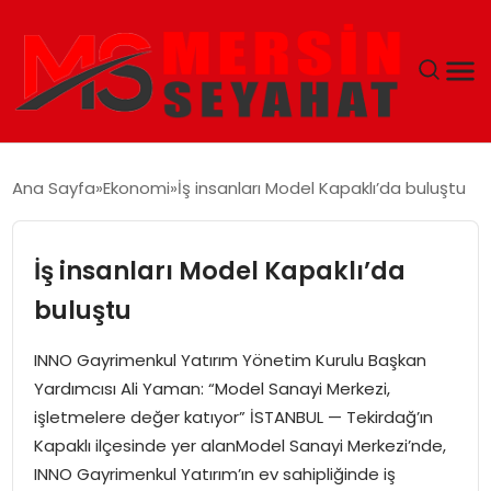
ANASAYFA
Ana Sayfa
Ekonomi
İş insanları Model Kapaklı’da buluştu
EKONOMI
İş insanları Model Kapaklı’da
EĞITIM
buluştu
TEKNOLOJI
INNO Gayrimenkul Yatırım Yönetim Kurulu Başkan
Yardımcısı Ali Yaman: “Model Sanayi Merkezi,
GÜNCEL
işletmelere değer katıyor” İSTANBUL — Tekirdağ’ın
Kapaklı ilçesinde yer alanModel Sanayi Merkezi’nde,
INNO Gayrimenkul Yatırım’ın ev sahipliğinde iş