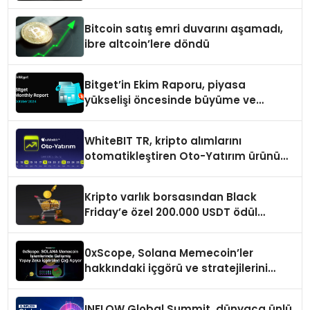
Bitcoin satış emri duvarını aşamadı,
ibre altcoin’lere döndü
Bitget’in Ekim Raporu, piyasa
yükselişi öncesinde büyüme ve
inovasyon gösteriyor
WhiteBIT TR, kripto alımlarını
otomatikleştiren Oto-Yatırım ürününü
duyurdu
Kripto varlık borsasından Black
Friday’e özel 200.000 USDT ödül
havuzu
0xScope, Solana Memecoin’ler
hakkındaki içgörü ve stratejilerini
açıkladı
INFLOW Global Summit, dünyaca ünlü