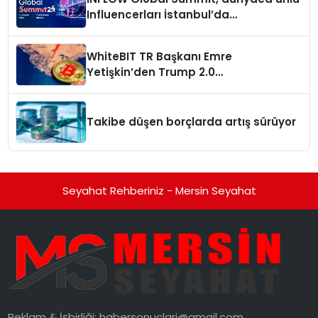
Influencerları İstanbul’da
buluşturuyor
WhiteBIT TR Başkanı Emre
Yetişkin’den Trump 2.0
değerlendirmesi
Takibe düşen borçlarda artış sürüyor
Seyahat Rehberiniz - Mersin Seyahat
Reklam & İşbirliği:
habersonuclari@gmail.com