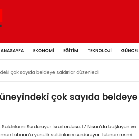
ANASAYFA
EKONOMI
EĞITIM
TEKNOLOJI
GÜNCEL
indeki çok sayıda beldeye saldırılar düzenledi
n güneyindeki çok sayıda beldeye
Saldırılarını Sürdürüyor İsrail ordusu, 17 Nisan’da başlayan ve
men Lübnan’a yönelik saldırılarını sürdürüyor. Lübnan resmi