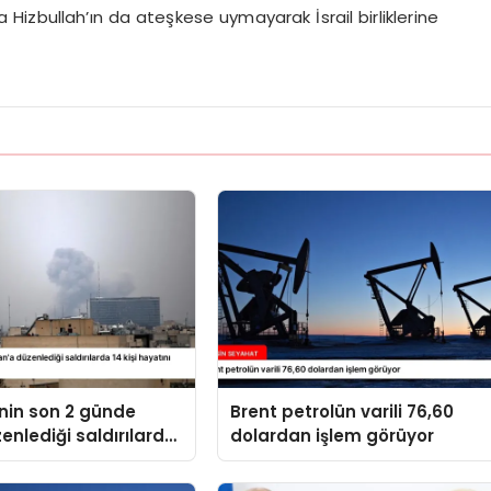
ıra Hizbullah’ın da ateşkese uymayarak İsrail birliklerine
’nin son 2 günde
Brent petrolün varili 76,60
zenlediği saldırılarda
dolardan işlem görüyor
yatını kaybetti