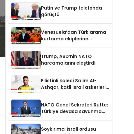
Putin ve Trump telefonda
görüştü
Venezuela’dan Türk arama
kurtarma ekiplerine
kahramanlık nişanı
Trump, ABD’nin NATO
harcamalarını eleştirdi
Filistinli kaleci Salim Al-
Ashqar, katil İsrail askerleri
tarafından öldürüldü
NATO Genel Sekreteri Rutte:
Türkiye devasa savunma
sanayii avantajına sahip
Soykırımcı İsrail ordusu