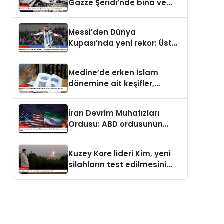
Gazze Şeridi’nde bina ve
yapıları yerle bir ediyor
Messi’den Dünya
Kupası’nda yeni rekor: Üst
üste 7 maçta gol atan ilk
futbolcu oldu
Medine’de erken İslam
dönemine ait keşifler,
Kur’an-ı Kerim’in tarihine ışık
tutuyor
İran Devrim Muhafızları
Ordusu: ABD ordusunun
bölgedeki konuşlanma
noktalarını vurduk
Kuzey Kore lideri Kim, yeni
silahların test edilmesini
izledi