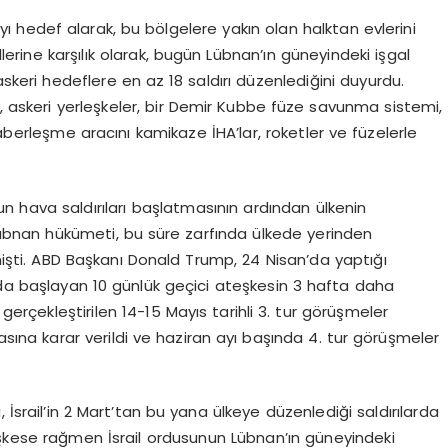
yı hedef alarak, bu bölgelere yakın olan halktan evlerini
llerine karşılık olarak, bugün Lübnan’ın güneyindeki işgal
askeri hedeflere en az 18 saldırı düzenlediğini duyurdu.
i, askeri yerleşkeler, bir Demir Kubbe füze savunma sistemi,
haberleşme aracını kamikaze İHA’lar, roketler ve füzelerle
un hava saldırıları başlatmasının ardından ülkenin
. Lübnan hükümeti, bu süre zarfında ülkede yerinden
tmişti. ABD Başkanı Donald Trump, 24 Nisan’da yaptığı
’da başlayan 10 günlük geçici ateşkesin 3 hafta daha
erçekleştirilen 14-15 Mayıs tarihli 3. tur görüşmeler
na karar verildi ve haziran ayı başında 4. tur görüşmeler
 İsrail’in 2 Mart’tan bu yana ülkeye düzenlediği saldırılarda
 Ateşkese rağmen İsrail ordusunun Lübnan’ın güneyindeki