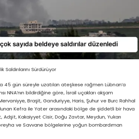
 Saldırılarını Sürdürüyor
s’ta 45 gün süreyle uzatılan ateşkese rağmen Lübnan’a
nsı NNA’nın bildirdiğine göre, İsrail uçakları akşam
rvaniyye, Braşit, Ganduriyye, Haris, Şuhur ve Burc Rahhal
lunan Kefra ile Yater arasındaki bölge de şiddetli bir hava
it, Adşit, Kakaiyyet Cisir, Doğu Zavtar, Meydun, Yukarı
Kubreyha ve Savvane bölgelerine yoğun bombardıman