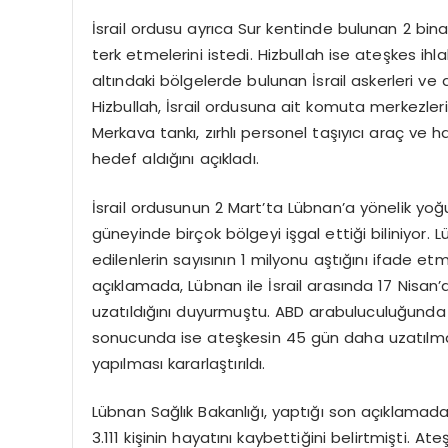
İsrail ordusu ayrıca Sur kentinde bulunan 2 bina
terk etmelerini istedi. Hizbullah ise ateşkes ihla
altındaki bölgelerde bulunan İsrail askerleri ve 
Hizbullah, İsrail ordusuna ait komuta merkezler
Merkava tankı, zırhlı personel taşıyıcı araç ve 
hedef aldığını açıkladı.
İsrail ordusunun 2 Mart’ta Lübnan’a yönelik yoğ
güneyinde birçok bölgeyi işgal ettiği biliniyor
edilenlerin sayısının 1 milyonu aştığını ifade e
açıklamada, Lübnan ile İsrail arasında 17 Nisan
uzatıldığını duyurmuştu. ABD arabuluculuğunda g
sonucunda ise ateşkesin 45 gün daha uzatılması
yapılması kararlaştırıldı.
Lübnan Sağlık Bakanlığı, yaptığı son açıklamada,
3.111 kişinin hayatını kaybettiğini belirtmişti.