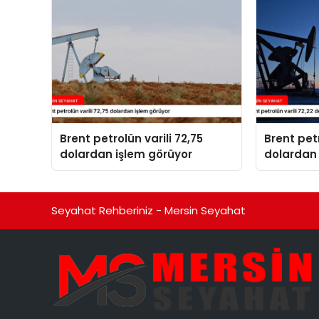
Brent petrolün varili 72,75
Brent petr
dolardan işlem görüyor
dolardan 
Seyahat Rehberiniz - Mersin Seyahat