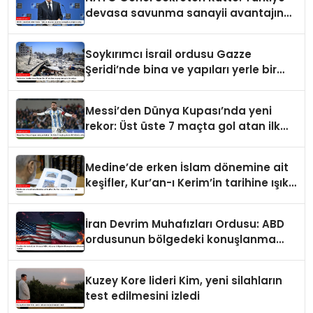
devasa savunma sanayii avantajına
sahip
Soykırımcı İsrail ordusu Gazze
Şeridi’nde bina ve yapıları yerle bir
ediyor
Messi’den Dünya Kupası’nda yeni
rekor: Üst üste 7 maçta gol atan ilk
futbolcu oldu
Medine’de erken İslam dönemine ait
keşifler, Kur’an-ı Kerim’in tarihine ışık
tutuyor
İran Devrim Muhafızları Ordusu: ABD
ordusunun bölgedeki konuşlanma
noktalarını vurduk
Kuzey Kore lideri Kim, yeni silahların
test edilmesini izledi