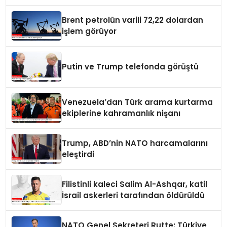
Brent petrolün varili 72,22 dolardan
işlem görüyor
Putin ve Trump telefonda görüştü
Venezuela’dan Türk arama kurtarma
ekiplerine kahramanlık nişanı
Trump, ABD’nin NATO harcamalarını
eleştirdi
Filistinli kaleci Salim Al-Ashqar, katil
İsrail askerleri tarafından öldürüldü
NATO Genel Sekreteri Rutte: Türkiye