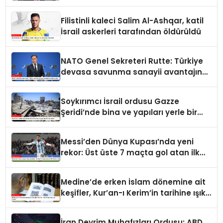
Filistinli kaleci Salim Al-Ashqar, katil
İsrail askerleri tarafından öldürüldü
NATO Genel Sekreteri Rutte: Türkiye
devasa savunma sanayii avantajına
sahip
Soykırımcı İsrail ordusu Gazze
Şeridi’nde bina ve yapıları yerle bir
ediyor
Messi’den Dünya Kupası’nda yeni
rekor: Üst üste 7 maçta gol atan ilk
futbolcu oldu
Medine’de erken İslam dönemine ait
keşifler, Kur’an-ı Kerim’in tarihine ışık
tutuyor
İran Devrim Muhafızları Ordusu: ABD