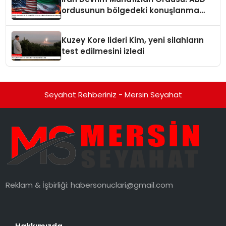
ordusunun bölgedeki konuşlanma
noktalarını vurduk
Kuzey Kore lideri Kim, yeni silahların
test edilmesini izledi
Seyahat Rehberiniz - Mersin Seyahat
Reklam & İşbirliği:
habersonuclari@gmail.com