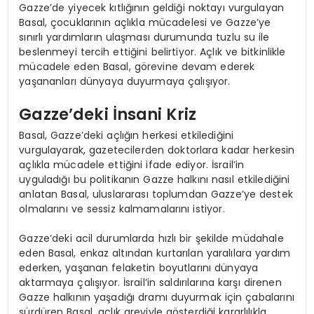
Gazze’de yiyecek kıtlığının geldiği noktayı vurgulayan
Basal, çocuklarının açlıkla mücadelesi ve Gazze’ye
sınırlı yardımların ulaşması durumunda tuzlu su ile
beslenmeyi tercih ettiğini belirtiyor. Açlık ve bitkinlikle
mücadele eden Basal, görevine devam ederek
yaşananları dünyaya duyurmaya çalışıyor.
Gazze’deki İnsani Kriz
Basal, Gazze’deki açlığın herkesi etkilediğini
vurgulayarak, gazetecilerden doktorlara kadar herkesin
açlıkla mücadele ettiğini ifade ediyor. İsrail’in
uyguladığı bu politikanın Gazze halkını nasıl etkilediğini
anlatan Basal, uluslararası toplumdan Gazze’ye destek
olmalarını ve sessiz kalmamalarını istiyor.
Gazze’deki acil durumlarda hızlı bir şekilde müdahale
eden Basal, enkaz altından kurtarılan yaralılara yardım
ederken, yaşanan felaketin boyutlarını dünyaya
aktarmaya çalışıyor. İsrail’in saldırılarına karşı direnen
Gazze halkının yaşadığı dramı duyurmak için çabalarını
sürdüren Basal, açlık greviyle gösterdiği kararlılıkla