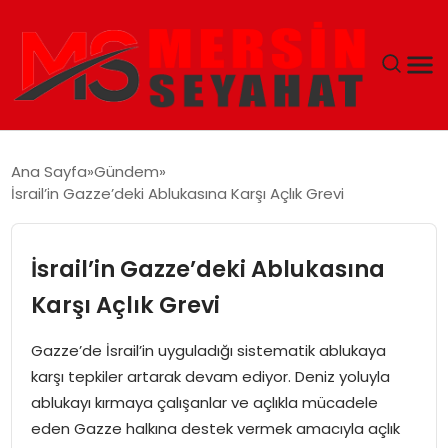
ANASAYFA
Ana Sayfa
Gündem
İsrail’in Gazze’deki Ablukasına Karşı Açlık Grevi
EKONOMI
EĞITIM
İsrail’in Gazze’deki Ablukasına
Karşı Açlık Grevi
TEKNOLOJI
Gazze’de İsrail’in uyguladığı sistematik ablukaya
GÜNCEL
karşı tepkiler artarak devam ediyor. Deniz yoluyla
ablukayı kırmaya çalışanlar ve açlıkla mücadele
eden Gazze halkına destek vermek amacıyla açlık