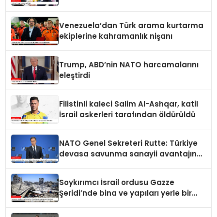
Venezuela’dan Türk arama kurtarma
ekiplerine kahramanlık nişanı
Trump, ABD’nin NATO harcamalarını
eleştirdi
Filistinli kaleci Salim Al-Ashqar, katil
İsrail askerleri tarafından öldürüldü
NATO Genel Sekreteri Rutte: Türkiye
devasa savunma sanayii avantajına
sahip
Soykırımcı İsrail ordusu Gazze
Şeridi’nde bina ve yapıları yerle bir
ediyor