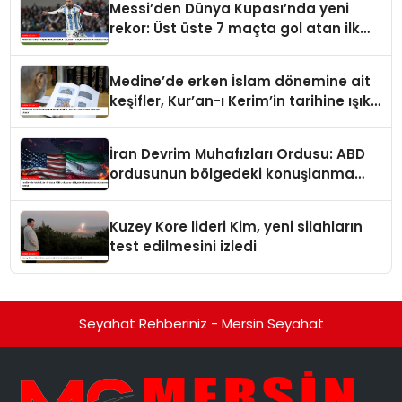
Messi’den Dünya Kupası’nda yeni
rekor: Üst üste 7 maçta gol atan ilk
futbolcu oldu
Medine’de erken İslam dönemine ait
keşifler, Kur’an-ı Kerim’in tarihine ışık
tutuyor
İran Devrim Muhafızları Ordusu: ABD
ordusunun bölgedeki konuşlanma
noktalarını vurduk
Kuzey Kore lideri Kim, yeni silahların
test edilmesini izledi
Seyahat Rehberiniz - Mersin Seyahat