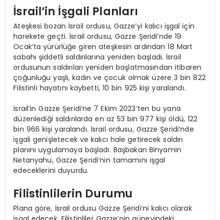
İsrail’in İşgali Planları
Ateşkesi bozan İsrail ordusu, Gazze’yi kalıcı işgal için
harekete geçti. İsrail ordusu, Gazze Şeridi’nde 19
Ocak’ta yürürlüğe giren ateşkesin ardından 18 Mart
sabahı şiddetli saldırılarına yeniden başladı. İsrail
ordusunun saldırıları yeniden başlatmasından itibaren
çoğunluğu yaşlı, kadın ve çocuk olmak üzere 3 bin 822
Filistinli hayatını kaybetti, 10 bin 925 kişi yaralandı.
İsrail’in Gazze Şeridi’ne 7 Ekim 2023’ten bu yana
düzenlediği saldırılarda en az 53 bin 977 kişi öldü, 122
bin 966 kişi yaralandı. İsrail ordusu, Gazze Şeridi’nde
işgali genişletecek ve kalıcı hale getirecek saldırı
planını uygulamaya başladı. Başbakan Binyamin
Netanyahu, Gazze Şeridi’nin tamamını işgal
edeceklerini duyurdu.
Filistinlilerin Durumu
Plana göre, İsrail ordusu Gazze Şeridi’ni kalıcı olarak
işgal edecek, Filistinliler Gazze’nin güneyindeki