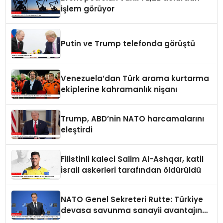
işlem görüyor
Putin ve Trump telefonda görüştü
Venezuela’dan Türk arama kurtarma
ekiplerine kahramanlık nişanı
Trump, ABD’nin NATO harcamalarını
eleştirdi
Filistinli kaleci Salim Al-Ashqar, katil
İsrail askerleri tarafından öldürüldü
NATO Genel Sekreteri Rutte: Türkiye
devasa savunma sanayii avantajına
sahip