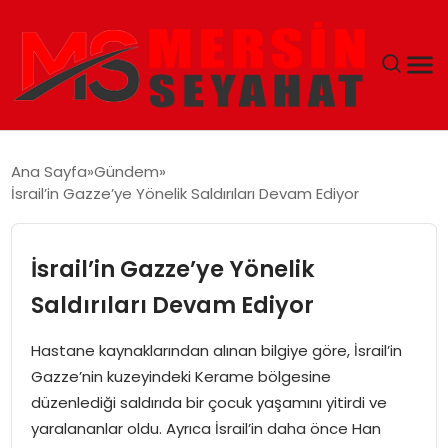
ANASAYFA
Ana Sayfa
Gündem
İsrail’in Gazze’ye Yönelik Saldırıları Devam Ediyor
EKONOMI
EĞITIM
İsrail’in Gazze’ye Yönelik
Saldırıları Devam Ediyor
TEKNOLOJI
Hastane kaynaklarından alınan bilgiye göre, İsrail’in
GÜNCEL
Gazze’nin kuzeyindeki Kerame bölgesine
düzenlediği saldırıda bir çocuk yaşamını yitirdi ve
yaralananlar oldu. Ayrıca İsrail’in daha önce Han