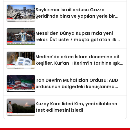
Soykırımcı İsrail ordusu Gazze
Şeridi’nde bina ve yapıları yerle bir
ediyor
Messi’den Dünya Kupası’nda yeni
rekor: Üst üste 7 maçta gol atan ilk
futbolcu oldu
Medine’de erken İslam dönemine ait
keşifler, Kur’an-ı Kerim’in tarihine ışık
tutuyor
İran Devrim Muhafızları Ordusu: ABD
ordusunun bölgedeki konuşlanma
noktalarını vurduk
Kuzey Kore lideri Kim, yeni silahların
test edilmesini izledi