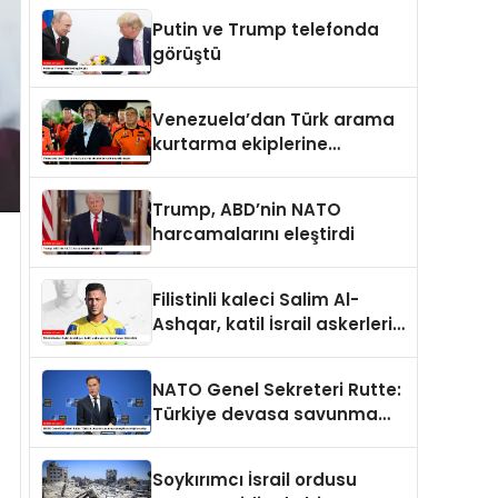
Putin ve Trump telefonda
görüştü
Venezuela’dan Türk arama
kurtarma ekiplerine
kahramanlık nişanı
Trump, ABD’nin NATO
harcamalarını eleştirdi
Filistinli kaleci Salim Al-
Ashqar, katil İsrail askerleri
tarafından öldürüldü
NATO Genel Sekreteri Rutte:
Türkiye devasa savunma
sanayii avantajına sahip
Soykırımcı İsrail ordusu