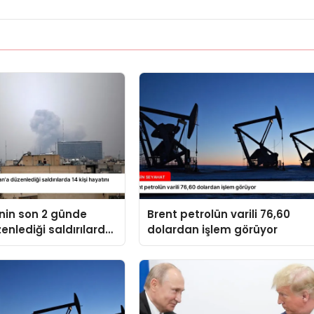
’nin son 2 günde
Brent petrolün varili 76,60
zenlediği saldırılarda
dolardan işlem görüyor
yatını kaybetti