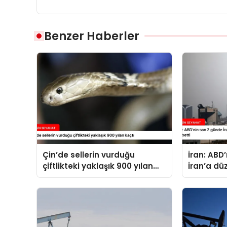
Benzer Haberler
Çin’de sellerin vurduğu
İran: ABD
çiftlikteki yaklaşık 900 yılan
İran’a dü
kaçtı
14 kişi ha