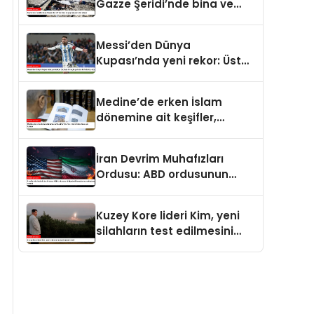
Gazze Şeridi’nde bina ve
yapıları yerle bir ediyor
Messi’den Dünya
Kupası’nda yeni rekor: Üst
üste 7 maçta gol atan ilk
futbolcu oldu
Medine’de erken İslam
dönemine ait keşifler,
Kur’an-ı Kerim’in tarihine ışık
tutuyor
İran Devrim Muhafızları
Ordusu: ABD ordusunun
bölgedeki konuşlanma
noktalarını vurduk
Kuzey Kore lideri Kim, yeni
silahların test edilmesini
izledi