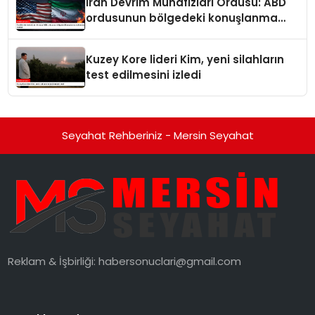
İran Devrim Muhafızları Ordusu: ABD
ordusunun bölgedeki konuşlanma
noktalarını vurduk
Kuzey Kore lideri Kim, yeni silahların
test edilmesini izledi
Seyahat Rehberiniz - Mersin Seyahat
Reklam & İşbirliği:
habersonuclari@gmail.com