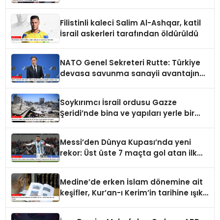
Filistinli kaleci Salim Al-Ashqar, katil
İsrail askerleri tarafından öldürüldü
NATO Genel Sekreteri Rutte: Türkiye
devasa savunma sanayii avantajına
sahip
Soykırımcı İsrail ordusu Gazze
Şeridi’nde bina ve yapıları yerle bir
ediyor
Messi’den Dünya Kupası’nda yeni
rekor: Üst üste 7 maçta gol atan ilk
futbolcu oldu
Medine’de erken İslam dönemine ait
keşifler, Kur’an-ı Kerim’in tarihine ışık
tutuyor