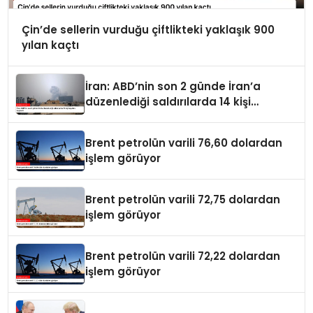
Çin’de sellerin vurduğu çiftlikteki yaklaşık 900
yılan kaçtı
İran: ABD’nin son 2 günde İran’a
düzenlediği saldırılarda 14 kişi
hayatını kaybetti
Brent petrolün varili 76,60 dolardan
işlem görüyor
Brent petrolün varili 72,75 dolardan
işlem görüyor
Brent petrolün varili 72,22 dolardan
işlem görüyor