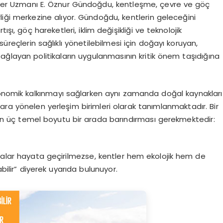
ler Uzmanı E. Öznur Gündoğdu, kentleşme, çevre ve göç
rliği merkezine alıyor. Gündoğdu, kentlerin geleceğini
şı, göç hareketleri, iklim değişikliği ve teknolojik
süreçlerin sağlıklı yönetilebilmesi için doğayı koruyan,
sağlayan politikaların uygulanmasının kritik önem taşıdığına
konomik kalkınmayı sağlarken aynı zamanda doğal kaynakları
ara yönelen yerleşim birimleri olarak tanımlanmaktadır. Bir
 için üç temel boyutu bir arada barındırması gerekmektedir:
ikalar hayata geçirilmezse, kentler hem ekolojik hem de
abilir” diyerek uyarıda bulunuyor.