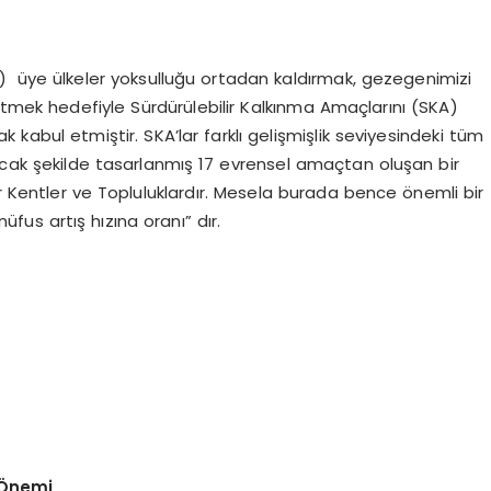
M) üye ülkeler yoksulluğu ortadan kaldırmak, gezegenimizi
etmek hedefiyle Sürdürülebilir Kalkınma Amaçlarını (SKA)
 kabul etmiştir. SKA’lar farklı gelişmişlik seviyesindeki tüm
yacak şekilde tasarlanmış 17 evrensel amaçtan oluşan bir
ir Kentler ve Topluluklardır. Mesela burada bence önemli bir
üfus artış hızına oranı” dır.
 Önemi