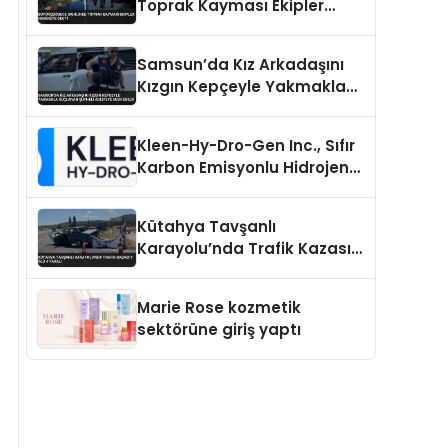
Toprak Kayması Ekipler
Harekete Geçti
Samsun’da Kız Arkadaşını
Kızgın Kepçeyle Yakmakla
Suçlanan Şüpheli Adliyeye
Sevk Edildi
Kleen-Hy-Dro-Gen Inc., Sıfır
Karbon Emisyonlu Hidrojen
Isıtma Teknolojisinde ISO ve
TSSA Düzenleyici Onaylarını
Kütahya Tavşanlı
Aldı
Karayolu’nda Trafik Kazası 1
Ölü 4 Yaralı
Marie Rose kozmetik
sektörüne giriş yaptı