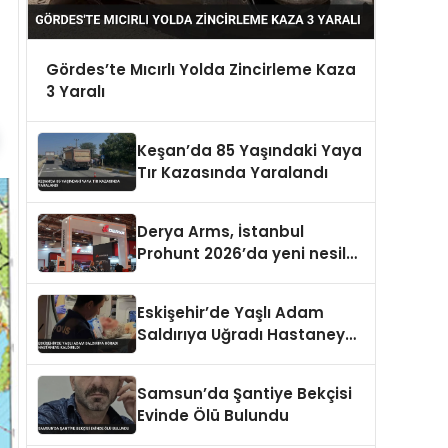
Gördes’te Mıcırlı Yolda Zincirleme Kaza
3 Yaralı
Keşan’da 85 Yaşındaki Yaya
Tır Kazasında Yaralandı
Derya Arms, İstanbul
Prohunt 2026’da yeni nesil
ürünlerini ve global marka
vizyonunu sergiledi
Eskişehir’de Yaşlı Adam
Saldırıya Uğradı Hastaneye
Kaldırıldı
Samsun’da Şantiye Bekçisi
Evinde Ölü Bulundu