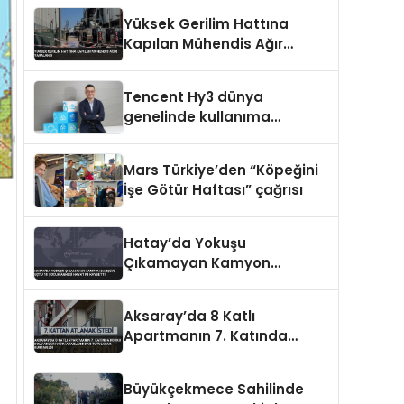
Yüksek Gerilim Hattına
Kapılan Mühendis Ağır
Yaralandı
Tencent Hy3 dünya
genelinde kullanıma
sunuldu
Mars Türkiye’den “Köpeğini
İşe Götür Haftası” çağrısı
Hatay’da Yokuşu
Çıkamayan Kamyon
Bahçeye Uçtu 10 Çocuk
Annesi Hayatını Kaybetti
Aksaray’da 8 Katlı
Apartmanın 7. Katında
Korku Dolu Anlar Kadın
Ayaklarından Tutularak
Büyükçekmece Sahilinde
Kurtarıldı