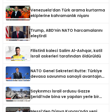
Venezuela’dan Türk arama kurtarma
ekiplerine kahramanlık nişanı
Trump, ABD’nin NATO harcamalarını
eleştirdi
Filistinli kaleci Salim Al-Ashqar, katil
İsrail askerleri tarafından öldürüldü
NATO Genel Sekreteri Rutte: Türkiye
devasa savunma sanayii avantajına
sahip
Soykırımcı İsrail ordusu Gazze
Şeridi’nde bina ve yapıları yerle bir
ediyor
Messi’den Dünya Kupası’nda yeni