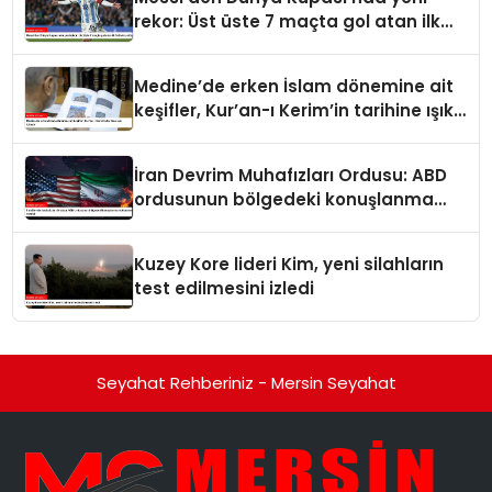
rekor: Üst üste 7 maçta gol atan ilk
futbolcu oldu
Medine’de erken İslam dönemine ait
keşifler, Kur’an-ı Kerim’in tarihine ışık
tutuyor
İran Devrim Muhafızları Ordusu: ABD
ordusunun bölgedeki konuşlanma
noktalarını vurduk
Kuzey Kore lideri Kim, yeni silahların
test edilmesini izledi
Seyahat Rehberiniz - Mersin Seyahat