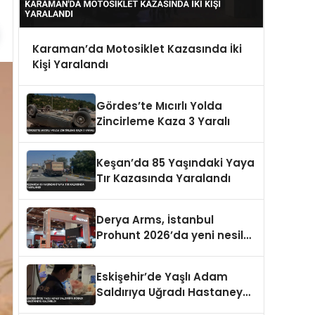
Karaman’da Motosiklet Kazasında İki
Kişi Yaralandı
Gördes’te Mıcırlı Yolda
Zincirleme Kaza 3 Yaralı
Keşan’da 85 Yaşındaki Yaya
Tır Kazasında Yaralandı
Derya Arms, İstanbul
Prohunt 2026’da yeni nesil
ürünlerini ve global marka
vizyonunu sergiledi
Eskişehir’de Yaşlı Adam
Saldırıya Uğradı Hastaneye
Kaldırıldı