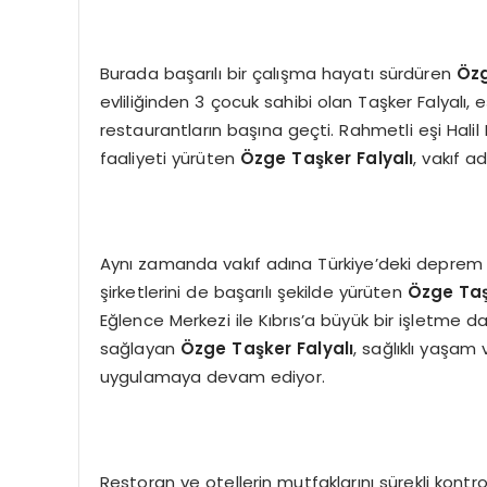
Burada başarılı bir çalışma hayatı sürdüren
Ö
z
evliliğinden 3 çocuk sahibi olan Taşker Falyalı, e
restaurantların başına geçti. Rahmetli eşi Halil 
faaliyeti yürüten
Ö
zge Taşker Falyalı
, vakıf a
Aynı zamanda vakıf adına Türkiye’deki deprem b
şirketlerini de başarılı şekilde yürüten
Ö
zge Taş
Eğlence Merkezi ile Kıbrıs’a büyük bir işletme da
sağlayan
Ö
zge Taşker Falyalı
, sağlıklı yaşam 
uygulamaya devam ediyor.
Restoran ve otellerin mutfaklarını sürekli ko