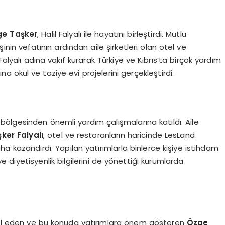
ge Taşker
, Halil Falyalı ile hayatını birleştirdi. Mutlu
şinin vefatının ardından aile şirketleri olan otel ve
Falyalı adına vakıf kurarak Türkiye ve Kıbrıs’ta birçok yardım
dına okul ve taziye evi projelerini gerçekleştirdi.
ölgesinden önemli yardım çalışmalarına katıldı. Aile
ker Falyalı
, otel ve restoranların haricinde LesLand
ha kazandırdı. Yapılan yatırımlarla binlerce kişiye istihdam
ve diyetisyenlik bilgilerini de yönettiği kurumlarda
ntrol eden ve bu konuda yatırımlara önem gösteren
Ö
zge