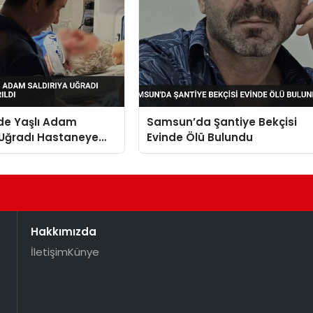
’de Yaşlı Adam
Samsun’da Şantiye Bekçisi
 Uğradı Hastaneye
Evinde Ölü Bulundu
Hakkımızda
İletişim
Künye