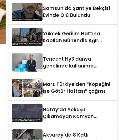
Samsun’da Şantiye Bekçisi
Evinde Ölü Bulundu
Yüksek Gerilim Hattına
Kapılan Mühendis Ağır
Yaralandı
Tencent Hy3 dünya
genelinde kullanıma
sunuldu
Mars Türkiye’den “Köpeğini
İşe Götür Haftası” çağrısı
Hatay’da Yokuşu
Çıkamayan Kamyon
Bahçeye Uçtu 10 Çocuk
Annesi Hayatını Kaybetti
Aksaray’da 8 Katlı