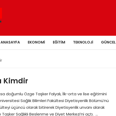
ANASAYFA
EKONOMI
EĞITIM
TEKNOLOJI
GÜNCEL
ir
ı Kimdir
a doğumlu Özge Taşker Falyalı, İlk-orta ve lise eğitimini
ersitesi Sağlık Bilimleri Fakültesi Diyetisyenlik Bölümü’nü
teyi üçüncü olarak bitirerek Diyetisyenlik unvanı alarak
Taşker Sağlıklı Beslenme ve Diyet Merkezi’ni açtı. …