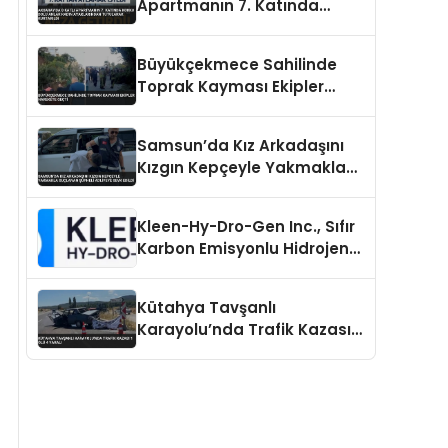
Apartmanın 7. Katında
Korku Dolu Anlar Kadın
Ayaklarından Tutularak
Büyükçekmece Sahilinde
Kurtarıldı
Toprak Kayması Ekipler
Harekete Geçti
Samsun’da Kız Arkadaşını
Kızgın Kepçeyle Yakmakla
Suçlanan Şüpheli Adliyeye
Sevk Edildi
Kleen-Hy-Dro-Gen Inc., Sıfır
Karbon Emisyonlu Hidrojen
Isıtma Teknolojisinde ISO ve
TSSA Düzenleyici Onaylarını
Kütahya Tavşanlı
Aldı
Karayolu’nda Trafik Kazası 1
Ölü 4 Yaralı