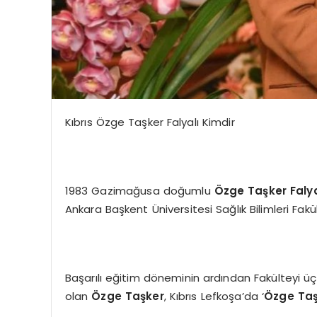
Kıbrıs Özge Taşker Falyalı Kimdir
1983 Gazimağusa doğumlu
Ö
zge Taşker Falya
Ankara Başkent Üniversitesi Sağlık Bilimleri Fakü
Başarılı eğitim döneminin ardından Fakülteyi üç
olan
Özge Taşker
, Kıbrıs Lefkoşa’da ‘
Ö
zge Ta