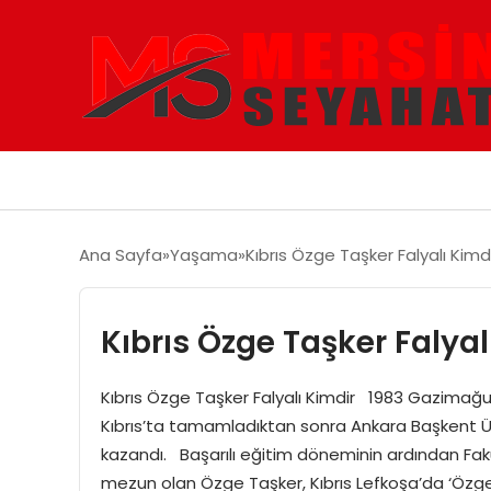
Ana Sayfa
Yaşama
Kıbrıs Özge Taşker Falyalı Kimd
Kıbrıs Özge Taşker Falyal
Kıbrıs Özge Taşker Falyalı Kimdir 1983 Gazimağus
Kıbrıs’ta tamamladıktan sonra Ankara Başkent Üniv
kazandı. Başarılı eğitim döneminin ardından Fakül
mezun olan Özge Taşker, Kıbrıs Lefkoşa’da ‘Özge 