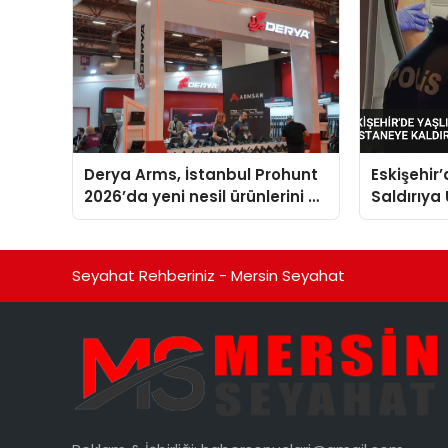
Derya Arms, İstanbul Prohunt
Eskişehir
2026’da yeni nesil ürünlerini ve
Saldırıya
global marka vizyonunu
Kaldırıldı
sergiledi
Seyahat Rehberiniz - Mersin Seyahat