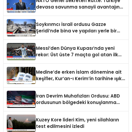
NATO Genel Sekreteri Rutte: Türkiye
devasa savunma sanayii avantajına
sahip
Soykırımcı İsrail ordusu Gazze
Şeridi’nde bina ve yapıları yerle bir
ediyor
Messi’den Dünya Kupası’nda yeni
rekor: Üst üste 7 maçta gol atan ilk
futbolcu oldu
Medine’de erken İslam dönemine ait
keşifler, Kur’an-ı Kerim’in tarihine ışık
tutuyor
İran Devrim Muhafızları Ordusu: ABD
ordusunun bölgedeki konuşlanma
noktalarını vurduk
Kuzey Kore lideri Kim, yeni silahların
test edilmesini izledi