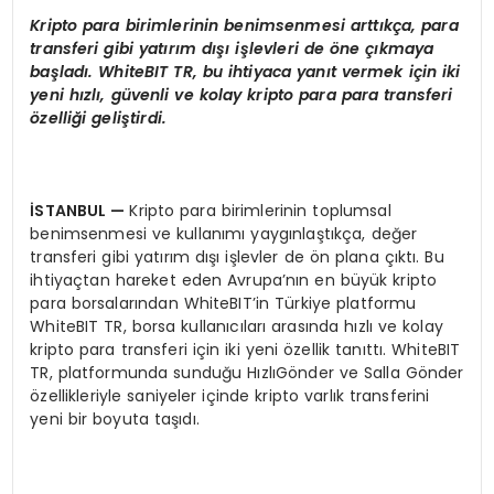
Kripto para birimlerinin benimsenmesi artt
ı
k
ç
a, para
transferi gibi yat
ı
r
ı
m d
ışı
i
ş
levleri de
ö
ne
çı
kmaya
ba
ş
lad
ı
. WhiteBIT TR, bu ihtiyaca yan
ı
t vermek i
ç
in iki
yeni h
ı
zl
ı
, g
ü
venli ve kolay kripto para para transferi
ö
zelli
ğ
i geli
ş
tirdi.
İ
STANBUL
—
Kripto para birimlerinin toplumsal
benimsenmesi ve kullanımı yaygınlaştıkça, değer
transferi gibi yatırım dışı işlevler de ön plana çıktı. Bu
ihtiyaçtan hareket eden Avrupa’nın en büyük kripto
para borsalarından WhiteBIT’in Türkiye platformu
WhiteBIT TR, borsa kullanıcıları arasında hızlı ve kolay
kripto para transferi için iki yeni özellik tanıttı. WhiteBIT
TR, platformunda sunduğu HızlıGönder ve Salla Gönder
özellikleriyle saniyeler içinde kripto varlık transferini
yeni bir boyuta taşıdı.