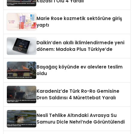
Kazası 1 Ölü 4 Yaralı
Marie Rose kozmetik sektörüne giriş
yaptı
Daikin’den akıllı iklimlendirmede yeni
dönem: Madoka Plus Türkiye’de
Başağaç köyünde ev alevlere teslim
oldu
Karadeniz’de Türk Ro-Ro Gemisine
Dron Saldırısı 4 Mürettebat Yaralı
Nesli Tehlike Altındaki Avrasya Su
Samuru Dicle Nehri’nde Görüntülendi