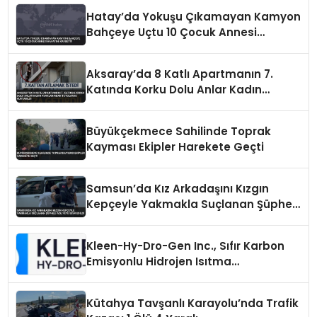
Hatay’da Yokuşu Çıkamayan Kamyon
Bahçeye Uçtu 10 Çocuk Annesi
Hayatını Kaybetti
Aksaray’da 8 Katlı Apartmanın 7.
Katında Korku Dolu Anlar Kadın
Ayaklarından Tutularak Kurtarıldı
Büyükçekmece Sahilinde Toprak
Kayması Ekipler Harekete Geçti
Samsun’da Kız Arkadaşını Kızgın
Kepçeyle Yakmakla Suçlanan Şüpheli
Adliyeye Sevk Edildi
Kleen-Hy-Dro-Gen Inc., Sıfır Karbon
Emisyonlu Hidrojen Isıtma
Teknolojisinde ISO ve TSSA
Düzenleyici Onaylarını Aldı
Kütahya Tavşanlı Karayolu’nda Trafik