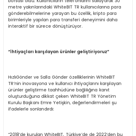
borsası oldu. Kullanıcıların telefonlarını sallayarak 30
metre yakınlarındaki WhiteBIT TR kullanıcılarına para
gönderebilmelerine yarayan bu özellik, kripto para
birimleriyle yapılan para transferi deneyimini daha
interaktif bir sürece dönüştürüyor.
“İ
htiya
ç
lar
ı
kar
şı
layan
ü
r
ü
nler geli
ş
tiriyoruz
”
HızlıGönder ve Salla Gönder özelliklerinin WhiteBIT
TR’nin inovasyona ve kullanıcı ihtiyaçlarını karşılayan
ürünler geliştirme taahhüdüne bağlılığına kanıt
oluşturduğuna dikkat çeken WhiteBIT TR Yönetim
Kurulu Başkanı Emre Yetişkin, değerlendirmeleri şu
ifadelerle sonlandırdı:
“2018’de kurulan WhiteBIT, Türkiye’de de 2022’den bu