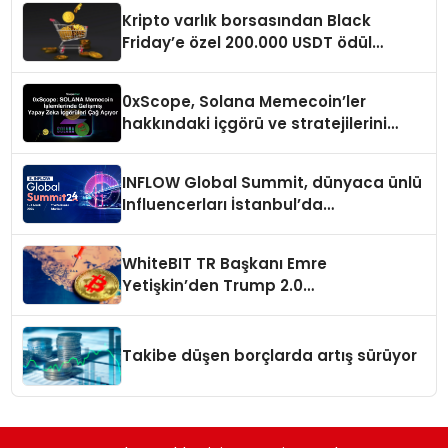
Kripto varlık borsasından Black
Friday’e özel 200.000 USDT ödül
havuzu
0xScope, Solana Memecoin’ler
hakkındaki içgörü ve stratejilerini
açıkladı
INFLOW Global Summit, dünyaca ünlü
Influencerları İstanbul’da
buluşturuyor
WhiteBIT TR Başkanı Emre
Yetişkin’den Trump 2.0
değerlendirmesi
Takibe düşen borçlarda artış sürüyor