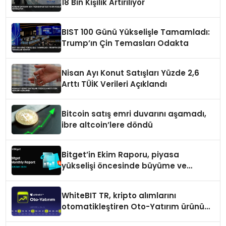
18 Bin Kişilik Artırılıyor
BIST 100 Günü Yükselişle Tamamladı:
Trump’ın Çin Temasları Odakta
Nisan Ayı Konut Satışları Yüzde 2,6
Arttı TÜİK Verileri Açıklandı
Bitcoin satış emri duvarını aşamadı,
ibre altcoin’lere döndü
Bitget’in Ekim Raporu, piyasa
yükselişi öncesinde büyüme ve
inovasyon gösteriyor
WhiteBIT TR, kripto alımlarını
otomatikleştiren Oto-Yatırım ürününü
duyurdu