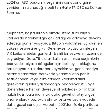
2024’ün ABD başkanlık seçiminin sonucuna göre
yeniden hizalanacağını belirten Gate.TR CEO’su Kafkas
Sönmez,
“Şüphesiz, başta Bitcoin olmak üzere tüm kripto
varlıklarda hareketliliğin çok arttığı ve artmaya devam
edeceği günler yaşıyoruz. Bitcoin volatilitesi üç
ay
ın
en
yüksek seviyesine çıktı. Geleneksel piyasaları izleyen
VIX korku endeksi günlerdir belirli bir seviyenin üzerinde
seyrediyor. Gate.TR olarak kullanıcılarımıza seçimlerin
kısa vadeli piyasa döngüleri için belirleyici olduğunu
hatırlatıyoruz. Uluslararası kaynaklar ve genel medya
taramalarımızdan hareketle yatırımcıların panik
satışlarından veya alımlarından kaçınmalarını
gerektiren günler yaşanacağını öngörüyoruz. Böyle
dönemlerde her an devreye alınabilecek bir miktar
nakdi hazır bulundurmak, daha genel stratejiyi göz
önüne alarak pozisyon almak orta ve uzun vadede
daha güzel sonuçlar verebilir. 200’den fazla paritede