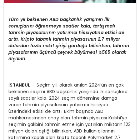
Tüm yıl beklenen ABD başkanlık yarışının ilk
sonuçlarını öğrenmeye saatler kala, tartışmalı
tahmin piyasalarının yatırımcı hissiyatına etkisi de
arttı. Kripto tabanlı tahmin piyasasının 2,7 milyar
dolardan fazla nakit giriş
i g
ö
rdüğü bilinirken, tahmin
piyasalarının üçüncü çeyrek büyümesi %565 olarak
ö
lçüldü.
İSTANBUL
—
Seçim yılı olarak anılan 2024’ün en çok
beklenen seçimi ABD başkanlık yarışında ilk sonuçlara
sayılı saatler kala, 2024 seçim dönemine damga
vuran tahmin piyasalarının yatırımcı hissiyatı
üzerindeki etkisi de arttı. Ekim başında ABD
mahkemesinden onay alan tahmin piyasası Kalshi’ye
seçimin galibini tahmin etme için yatırılan miktarın 123
milyon
doları aştığı bilinirken, ABD kullanıcılarının
katılımına kapalı olan kripto tabanlı Polymarket 2,7