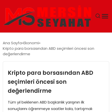
ANASAYFA
Ana Sayfa
Ekonomi
Kripto para borsasından ABD seçimleri öncesi son
EKONOMI
değerlendirme
EĞITIM
Kripto para borsasından ABD
TEKNOLOJI
seçimleri öncesi son
değerlendirme
GÜNCEL
Tüm yıl beklenen ABD başkanlık yarışının ilk
sonuçlarını öğrenmeye saatler kala, tartışmalı