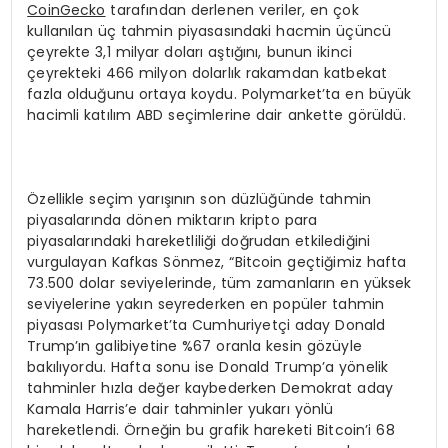
CoinGecko
tarafından derlenen veriler, en çok
kullanılan üç tahmin piyasasındaki hacmin üçüncü
çeyrekte 3,1 milyar doları aştığını, bunun ikinci
çeyrekteki 466 milyon dolarlık rakamdan katbekat
fazla olduğunu ortaya koydu. Polymarket’ta en büyük
hacimli katılım ABD seçimlerine dair ankette görüldü.
Özellikle seçim yarışının son düzlüğünde tahmin
piyasalarında dönen miktarın kripto para
piyasalarındaki hareketliliği doğrudan etkilediğini
vurgulayan Kafkas Sönmez, “Bitcoin geçtiğimiz hafta
73.500 dolar seviyelerinde, tüm zamanların en yüksek
seviyelerine yakın seyrederken en popüler tahmin
piyasası Polymarket’ta Cumhuriyetçi aday Donald
Trump’ın galibiyetine %67 oranla kesin gözüyle
bakılıyordu. Hafta sonu ise Donald Trump’a yönelik
tahminler hızla değer kaybederken Demokrat aday
Kamala Harris’e dair tahminler yukarı yönlü
hareketlendi. Örneğin bu grafik hareketi Bitcoin’i 68