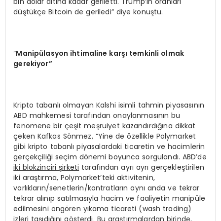
bin dolar altına kadar geriletti. Trump’ın oranları
düştükçe Bitcoin de geriledi” diye konuştu.
“
Manipülasyon ihtimaline karşı temkinli olmak
gerekiyor”
Kripto tabanlı olmayan Kalshi isimli tahmin piyasasının
ABD mahkemesi tarafından onaylanmasının bu
fenomene bir çeşit meşruiyet kazandırdığına dikkat
çeken Kafkas Sönmez, “Yine de özellikle Polymarket
gibi kripto tabanlı piyasalardaki ticaretin ve hacimlerin
gerçekçiliği seçim dönemi boyunca sorgulandı. ABD’de
iki blokzinciri şirketi
tarafından ayrı ayrı gerçekleştirilen
iki araştırma, Polymarket’teki aktivitenin,
varlıkların/senetlerin/kontratların aynı anda ve tekrar
tekrar alınıp satılmasıyla hacim ve faaliyetin manipüle
edilmesini öngören yıkama ticareti (wash trading)
izleri taşıdığını gösterdi. Bu araştırmalardan birinde,