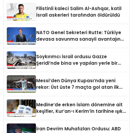
Filistinli kaleci Salim Al-Ashqar, katil
İsrail askerleri tarafından öldürüldü
NATO Genel Sekreteri Rutte: Türkiye
devasa savunma sanayii avantajına
sahip
Soykırımcı İsrail ordusu Gazze
Şeridi’nde bina ve yapıları yerle bir
ediyor
Messi’den Dünya Kupası’nda yeni
rekor: Üst üste 7 maçta gol atan ilk
futbolcu oldu
Medine’de erken İslam dönemine ait
keşifler, Kur’an-ı Kerim’in tarihine ışık
tutuyor
İran Devrim Muhafızları Ordusu: ABD