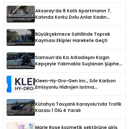
Hayatını Kaybetti
Aksaray’da 8 Katlı Apartmanın 7.
Katında Korku Dolu Anlar Kadın
Ayaklarından Tutularak Kurtarıldı
Büyükçekmece Sahilinde Toprak
Kayması Ekipler Harekete Geçti
Samsun’da Kız Arkadaşını Kızgın
Kepçeyle Yakmakla Suçlanan Şüpheli
Adliyeye Sevk Edildi
Kleen-Hy-Dro-Gen Inc., Sıfır Karbon
Emisyonlu Hidrojen Isıtma
Teknolojisinde ISO ve TSSA
Düzenleyici Onaylarını Aldı
Kütahya Tavşanlı Karayolu’nda Trafik
Kazası 1 Ölü 4 Yaralı
Marie Rose kozmetik sektörüne giriş