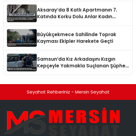
Aksaray’da 8 Katlı Apartmanın 7.
Katında Korku Dolu Anlar Kadın
Ayaklarından Tutularak Kurtarıldı
Büyükçekmece Sahilinde Toprak
Kayması Ekipler Harekete Geçti
Samsun’da Kız Arkadaşını Kızgın
Kepçeyle Yakmakla Suçlanan Şüpheli
Adliyeye Sevk Edildi
Seyahat Rehberiniz - Mersin Seyahat