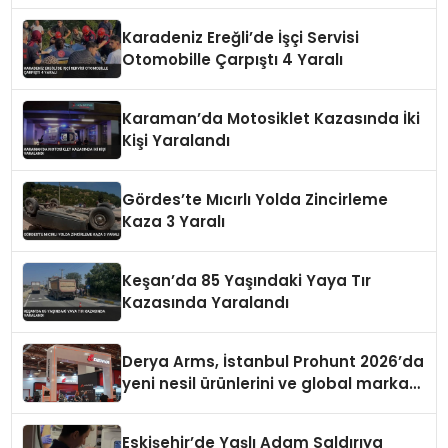
Karadeniz Ereğli’de İşçi Servisi
Otomobille Çarpıştı 4 Yaralı
Karaman’da Motosiklet Kazasında İki
Kişi Yaralandı
Gördes’te Mıcırlı Yolda Zincirleme
Kaza 3 Yaralı
Keşan’da 85 Yaşındaki Yaya Tır
Kazasında Yaralandı
Derya Arms, İstanbul Prohunt 2026’da
yeni nesil ürünlerini ve global marka
vizyonunu sergiledi
Eskişehir’de Yaşlı Adam Saldırıya