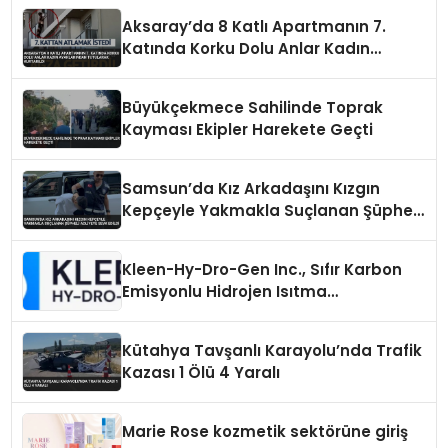
Aksaray’da 8 Katlı Apartmanın 7.
Katında Korku Dolu Anlar Kadın
Ayaklarından Tutularak Kurtarıldı
Büyükçekmece Sahilinde Toprak
Kayması Ekipler Harekete Geçti
Samsun’da Kız Arkadaşını Kızgın
Kepçeyle Yakmakla Suçlanan Şüpheli
Adliyeye Sevk Edildi
Kleen-Hy-Dro-Gen Inc., Sıfır Karbon
Emisyonlu Hidrojen Isıtma
Teknolojisinde ISO ve TSSA
Düzenleyici Onaylarını Aldı
Kütahya Tavşanlı Karayolu’nda Trafik
Kazası 1 Ölü 4 Yaralı
Marie Rose kozmetik sektörüne giriş