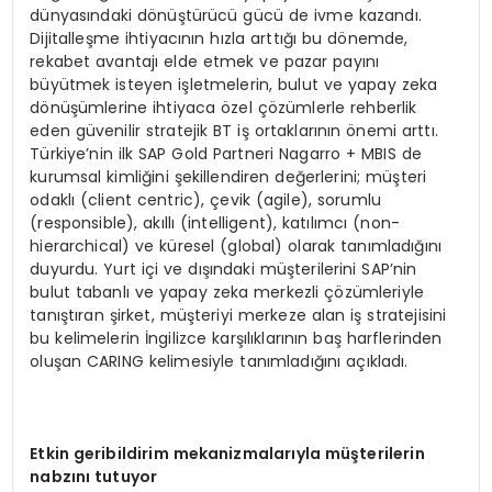
dünyasındaki dönüştürücü gücü de ivme kazandı.
Dijitalleşme ihtiyacının hızla arttığı bu dönemde,
rekabet avantajı elde etmek ve pazar payını
büyütmek isteyen işletmelerin, bulut ve yapay zeka
dönüşümlerine ihtiyaca özel çözümlerle rehberlik
eden güvenilir stratejik BT iş ortaklarının önemi arttı.
Türkiye’nin ilk SAP Gold Partneri Nagarro + MBIS de
kurumsal kimliğini şekillendiren değerlerini; müşteri
odaklı (client centric), çevik (agile), sorumlu
(responsible), akıllı (intelligent), katılımcı (non-
hierarchical) ve küresel (global) olarak tanımladığını
duyurdu. Yurt içi ve dışındaki müşterilerini SAP’nin
bulut tabanlı ve yapay zeka merkezli çözümleriyle
tanıştıran şirket, müşteriyi merkeze alan iş stratejisini
bu kelimelerin İngilizce karşılıklarının baş harflerinden
oluşan CARING kelimesiyle tanımladığını açıkladı.
Etkin geribildirim mekanizmalarıyla müşterilerin
nabzını tutuyor