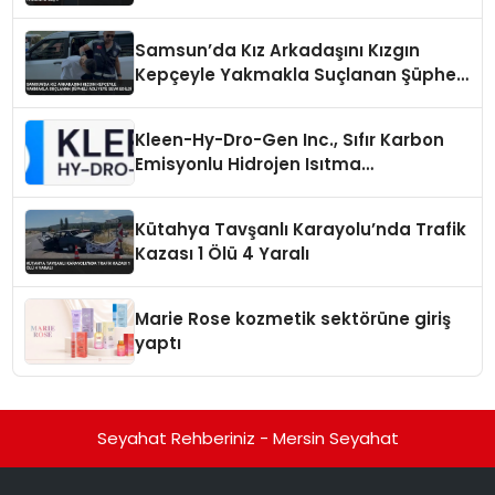
Samsun’da Kız Arkadaşını Kızgın
Kepçeyle Yakmakla Suçlanan Şüpheli
Adliyeye Sevk Edildi
Kleen-Hy-Dro-Gen Inc., Sıfır Karbon
Emisyonlu Hidrojen Isıtma
Teknolojisinde ISO ve TSSA
Düzenleyici Onaylarını Aldı
Kütahya Tavşanlı Karayolu’nda Trafik
Kazası 1 Ölü 4 Yaralı
Marie Rose kozmetik sektörüne giriş
yaptı
Seyahat Rehberiniz - Mersin Seyahat