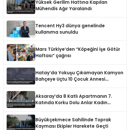
Yüksek Gerilim Hattına Kapılan
Mühendis Ağır Yaralandı
Tencent Hy3 dünya genelinde
kullanıma sunuldu
Mars Türkiye’den “Köpeğini İşe Götür
Haftası” çağrısı
Hatay’da Yokuşu Çıkamayan Kamyon
Bahçeye Uçtu 10 Çocuk Annesi
Hayatını Kaybetti
Aksaray’da 8 Katlı Apartmanın 7.
Katında Korku Dolu Anlar Kadın
Ayaklarından Tutularak Kurtarıldı
Büyükçekmece Sahilinde Toprak
Kayması Ekipler Harekete Geçti