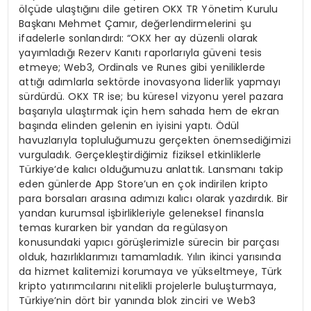
ölçüde ulaştığını dile getiren OKX TR Yönetim Kurulu
Başkanı Mehmet Çamır, değerlendirmelerini şu
ifadelerle sonlandırdı: “OKX her ay düzenli olarak
yayımladığı Rezerv Kanıtı raporlarıyla güveni tesis
etmeye; Web3, Ordinals ve Runes gibi yeniliklerde
attığı adımlarla sektörde inovasyona liderlik yapmayı
sürdürdü. OKX TR ise; bu küresel vizyonu yerel pazara
başarıyla ulaştırmak için hem sahada hem de ekran
başında elinden gelenin en iyisini yaptı. Ödül
havuzlarıyla topluluğumuzu gerçekten önemsediğimizi
vurguladık. Gerçekleştirdiğimiz fiziksel etkinliklerle
Türkiye’de kalıcı olduğumuzu anlattık. Lansmanı takip
eden günlerde App Store’un en çok indirilen kripto
para borsaları arasına adımızı kalıcı olarak yazdırdık. Bir
yandan kurumsal işbirlikleriyle geleneksel finansla
temas kurarken bir yandan da regülasyon
konusundaki yapıcı görüşlerimizle sürecin bir parçası
olduk, hazırlıklarımızı tamamladık. Yılın ikinci yarısında
da hizmet kalitemizi korumaya ve yükseltmeye, Türk
kripto yatırımcılarını nitelikli projelerle buluşturmaya,
Türkiye’nin dört bir yanında blok zinciri ve Web3