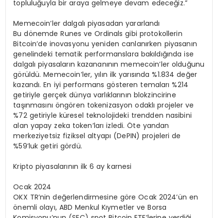
topluluğuyla bir araya gelmeye devam edeceğiz.”
Memecoin’ler dalgalı piyasadan yararlandı
Bu dönemde Runes ve Ordinals gibi protokollerin
Bitcoin’de inovasyonu yeniden canlanırken piyasanın
genelindeki tematik performanslara bakıldığında ise
dalgalı piyasaların kazananının memecoin’ler olduğunu
görüldü. Memecoin’ler, yılın ilk yarısında %1.834 değer
kazandı. En iyi performans gösteren temaları %214
getiriyle gerçek dünya varlıklarının blokzincirine
taşınmasını öngören tokenizasyon odaklı projeler ve
%72 getiriyle küresel teknolojideki trendden nasibini
alan yapay zeka token’ları izledi. Öte yandan
merkeziyetsiz fiziksel altyapı (DePIN) projeleri de
%59’luk getiri gördü.
Kripto piyasalarının ilk 6 ay karnesi
Ocak 2024
OKX TR’nin değerlendirmesine göre Ocak 2024’ün en
önemli olayı, ABD Menkul Kıymetler ve Borsa
Komisyonu’nun (SEC) spot Bitcoin ETF’lerine verdiği