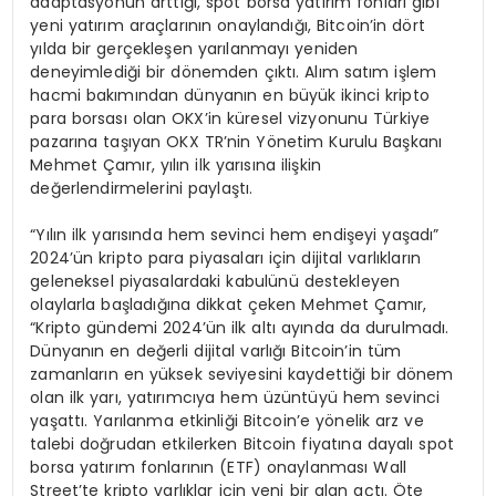
adaptasyonun arttığı, spot borsa yatırım fonları gibi
yeni yatırım araçlarının onaylandığı, Bitcoin’in dört
yılda bir gerçekleşen yarılanmayı yeniden
deneyimlediği bir dönemden çıktı. Alım satım işlem
hacmi bakımından dünyanın en büyük ikinci kripto
para borsası olan OKX’in küresel vizyonunu Türkiye
pazarına taşıyan OKX TR’nin Yönetim Kurulu Başkanı
Mehmet Çamır, yılın ilk yarısına ilişkin
değerlendirmelerini paylaştı.
“Yılın ilk yarısında hem sevinci hem endişeyi yaşadı”
2024’ün kripto para piyasaları için dijital varlıkların
geleneksel piyasalardaki kabulünü destekleyen
olaylarla başladığına dikkat çeken Mehmet Çamır,
“Kripto gündemi 2024’ün ilk altı ayında da durulmadı.
Dünyanın en değerli dijital varlığı Bitcoin’in tüm
zamanların en yüksek seviyesini kaydettiği bir dönem
olan ilk yarı, yatırımcıya hem üzüntüyü hem sevinci
yaşattı. Yarılanma etkinliği Bitcoin’e yönelik arz ve
talebi doğrudan etkilerken Bitcoin fiyatına dayalı spot
borsa yatırım fonlarının (ETF) onaylanması Wall
Street’te kripto varlıklar için yeni bir alan açtı. Öte