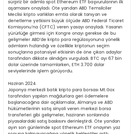
sürpriz bir adımla spot Ethereum ETF başvurularının ilk
aşamasını onayladı. Öte yandan ABD Temsilciler
Meclisi kripto varlıkları emtia olarak tanıyan ve
denetleme yetkisini büyük ölçüde ABD Federal Ticaret
Komisyonu’na (CFTC) veren yasayı onayladı. Yasanın
yürürlüğe girmesi için Kongre onayı gerekse de bu
gelişmeler ABD’de kripto para regülasyonuna yönelik
adımların hızlandığı ve özellikle kriptonun seçim
sonuçlarına potansiyel etkisinin de öne çıkan adaylar
tarafından dikkate alındığını vurguladı. BTC ayı 67 bin
dolar üzerinde tamamlarken, ETH 3.700 dolar
seviyelerinde işlem görüyordu.
Haziran 2024
Japonya merkezli batık kripto para borsası Mt.Gox
tarafından yapılan mağdurlara geri ödemelere
başlanacağına dair açıklamalar, Almanya ve ABD
hükümetlerinin satış sinyali veren merkezi borsa
transferleri gibi gelişmeler, haziranın sonlarında
piyasalardaki satış baskısını derinleştirdi. Öte yandan
ayın son günlerinde spot Ethereum ETF onayının yaz
sonuna kalmayacağına yönelik beklentiler arttı.