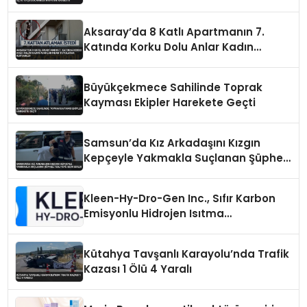
Hayatını Kaybetti
Aksaray’da 8 Katlı Apartmanın 7.
Katında Korku Dolu Anlar Kadın
Ayaklarından Tutularak Kurtarıldı
Büyükçekmece Sahilinde Toprak
Kayması Ekipler Harekete Geçti
Samsun’da Kız Arkadaşını Kızgın
Kepçeyle Yakmakla Suçlanan Şüpheli
Adliyeye Sevk Edildi
Kleen-Hy-Dro-Gen Inc., Sıfır Karbon
Emisyonlu Hidrojen Isıtma
Teknolojisinde ISO ve TSSA
Düzenleyici Onaylarını Aldı
Kütahya Tavşanlı Karayolu’nda Trafik
Kazası 1 Ölü 4 Yaralı