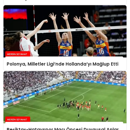
Polonya, Milletler Ligi’nde Hollanda’yı Mağlup Etti
Beşiktaş-Hatayspor Maçı Öncesi Duygusal Anlar