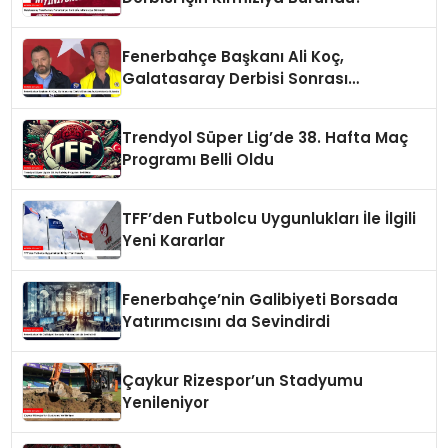
Fenerbahçe Başkanı Ali Koç,
Galatasaray Derbisi Sonrası
Açıklamalarda Bulundu
Trendyol Süper Lig’de 38. Hafta Maç
Programı Belli Oldu
TFF’den Futbolcu Uygunlukları İle İlgili
Yeni Kararlar
Fenerbahçe’nin Galibiyeti Borsada
Yatırımcısını da Sevindirdi
Çaykur Rizespor’un Stadyumu
Yenileniyor