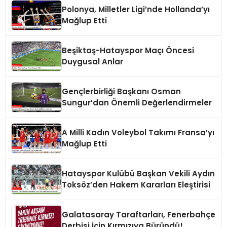
Polonya, Milletler Ligi’nde Hollanda’yı
Mağlup Etti
Beşiktaş-Hatayspor Maçı Öncesi
Duygusal Anlar
Gençlerbirliği Başkanı Osman
Sungur’dan Önemli Değerlendirmeler
A Milli Kadın Voleybol Takımı Fransa’yı
Mağlup Etti
Hatayspor Kulübü Başkan Vekili Aydın
Toksöz’den Hakem Kararları Eleştirisi
Galatasaray Taraftarları, Fenerbahçe
Derbisi İçin Kırmızıya Büründü!