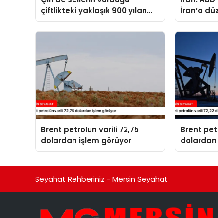
çiftlikteki yaklaşık 900 yılan
İran’a dü
kaçtı
14 kişi ha
Brent petrolün varili 72,75
Brent petr
dolardan işlem görüyor
dolardan 
Seyahat Rehberiniz - Mersin Seyahat