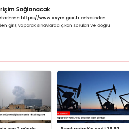
 Erişim Sağlanacak
htarlarına
https://www.osym.gov.tr
adresinden
inden giriş yaparak sınavlarda çıkan soruları ve doğru
’nin son 2 günde
Brent petrolün varili 76,60