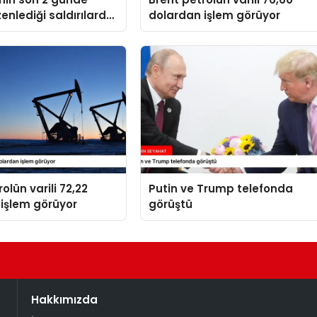
zenlediği saldırılarda
dolardan işlem görüyor
yatını kaybetti
olün varili 72,22
Putin ve Trump telefonda
işlem görüyor
görüştü
Hakkımızda