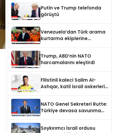
Putin ve Trump telefonda
görüştü
Venezuela’dan Türk arama
kurtarma ekiplerine
kahramanlık nişanı
Trump, ABD’nin NATO
harcamalarını eleştirdi
Filistinli kaleci Salim Al-
Ashqar, katil İsrail askerleri
tarafından öldürüldü
NATO Genel Sekreteri Rutte:
Türkiye devasa savunma
sanayii avantajına sahip
Soykırımcı İsrail ordusu