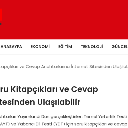
ANASAYFA
EKONOMI
EĞITIM
TEKNOLOJI
GÜNCEL
apçıkları ve Cevap Anahtarlarına İnternet Sitesinden Ulaşılabi
ru Kitapçıkları ve Cevap
tesinden Ulaşılabilir
rları Yayımlandı Dün gerçekleştirilen Temel Yeterlilik Testi
(AYT) ve Yabancı Dil Testi (YDT) için soru kitapçıkları ve cevap