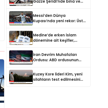
Gazze Şeridi’nde bina ve
yapıları yerle bir ediyor
Messi’den Dünya
Kupası’nda yeni rekor: Üst
üste 7 maçta gol atan ilk
futbolcu oldu
Medine’de erken İslam
dönemine ait keşifler,
Kur’an-ı Kerim’in tarihine ışık
tutuyor
İran Devrim Muhafızları
Ordusu: ABD ordusunun
bölgedeki konuşlanma
noktalarını vurduk
Kuzey Kore lideri Kim, yeni
silahların test edilmesini
izledi