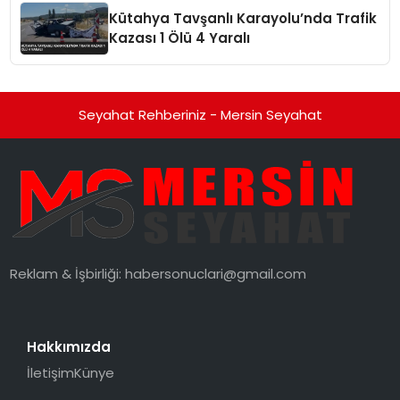
Düzenleyici Onaylarını Aldı
Kütahya Tavşanlı Karayolu’nda Trafik
Kazası 1 Ölü 4 Yaralı
Seyahat Rehberiniz - Mersin Seyahat
Reklam & İşbirliği:
habersonuclari@gmail.com
Hakkımızda
İletişim
Künye