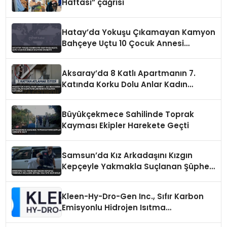
Haftası” çağrısı
Hatay’da Yokuşu Çıkamayan Kamyon
Bahçeye Uçtu 10 Çocuk Annesi
Hayatını Kaybetti
Aksaray’da 8 Katlı Apartmanın 7.
Katında Korku Dolu Anlar Kadın
Ayaklarından Tutularak Kurtarıldı
Büyükçekmece Sahilinde Toprak
Kayması Ekipler Harekete Geçti
Samsun’da Kız Arkadaşını Kızgın
Kepçeyle Yakmakla Suçlanan Şüpheli
Adliyeye Sevk Edildi
Kleen-Hy-Dro-Gen Inc., Sıfır Karbon
Emisyonlu Hidrojen Isıtma
Teknolojisinde ISO ve TSSA