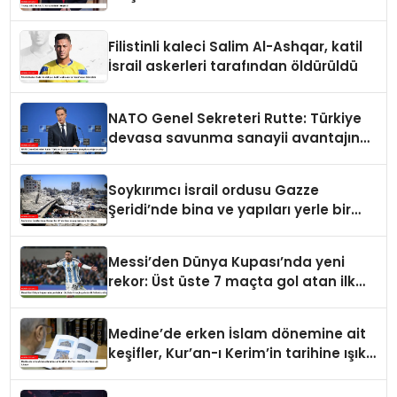
Filistinli kaleci Salim Al-Ashqar, katil
İsrail askerleri tarafından öldürüldü
NATO Genel Sekreteri Rutte: Türkiye
devasa savunma sanayii avantajına
sahip
Soykırımcı İsrail ordusu Gazze
Şeridi’nde bina ve yapıları yerle bir
ediyor
Messi’den Dünya Kupası’nda yeni
rekor: Üst üste 7 maçta gol atan ilk
futbolcu oldu
Medine’de erken İslam dönemine ait
keşifler, Kur’an-ı Kerim’in tarihine ışık
tutuyor