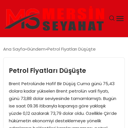
ANASAYFA
Ana Sayfa
Gündem
Petrol Fiyatları Düşüşte
EKONOMI
Petrol Fiyatları Düşüşte
EĞITIM
Brent Petrolünde Hafif Bir Düşüş Cuma günü 75,43
TEKNOLOJI
dolara kadar yükselen Brent petrolün varil fiyatı,
günü 73,88 dolar seviyesinde tamamlamıştı. Bugün
GÜNCEL
ise saat 09.36 itibarıyla kapanışa göre yaklaşık
yüzde 0,12 azalarak 73,79 dolar oldu. Özellikle Çin’de
hükümetin ekonomiyi desteklemeye yönelik