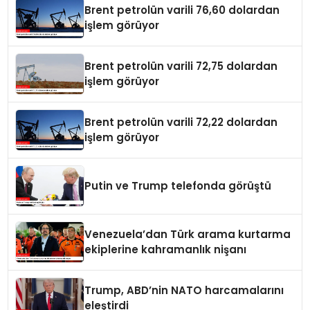
Brent petrolün varili 76,60 dolardan
işlem görüyor
Brent petrolün varili 72,75 dolardan
işlem görüyor
Brent petrolün varili 72,22 dolardan
işlem görüyor
Putin ve Trump telefonda görüştü
Venezuela’dan Türk arama kurtarma
ekiplerine kahramanlık nişanı
Trump, ABD’nin NATO harcamalarını
eleştirdi