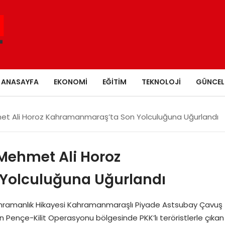
ANASAYFA
EKONOMI
EĞITIM
TEKNOLOJI
GÜNCEL
t Ali Horoz Kahramanmaraş’ta Son Yolculuğuna Uğurlandı
Mehmet Ali Horoz
Yolculuğuna Uğurlandı
hramanlık Hikayesi Kahramanmaraşlı Piyade Astsubay Çavuş
n Pençe-Kilit Operasyonu bölgesinde PKK’lı teröristlerle çıkan