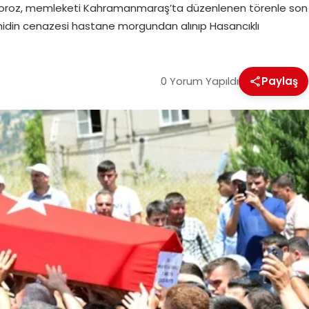
n Horoz, memleketi Kahramanmaraş’ta düzenlenen törenle son
hidin cenazesi hastane morgundan alınıp Hasancıklı
0 Yorum Yapıldı
Paylaş