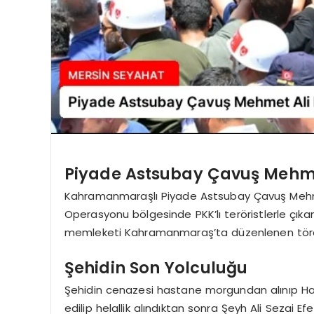
Piyade Astsubay Çavuş Mehme
Kahramanmaraşlı Piyade Astsubay Çavuş Mehmet 
Operasyonu bölgesinde PKK’lı teröristlerle çıka
memleketi Kahramanmaraş’ta düzenlenen tören
Şehidin Son Yolculuğu
Şehidin cenazesi hastane morgundan alınıp Has
edilip helallik alındıktan sonra Şeyh Ali Sezai E