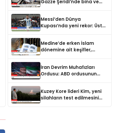
Gazze Şeridi’nde bina ve
yapıları yerle bir ediyor
Messi’den Dünya
Kupası’nda yeni rekor: Üst
üste 7 maçta gol atan ilk
futbolcu oldu
Medine’de erken İslam
dönemine ait keşifler,
Kur’an-ı Kerim’in tarihine ışık
tutuyor
İran Devrim Muhafızları
Ordusu: ABD ordusunun
bölgedeki konuşlanma
noktalarını vurduk
Kuzey Kore lideri Kim, yeni
silahların test edilmesini
izledi