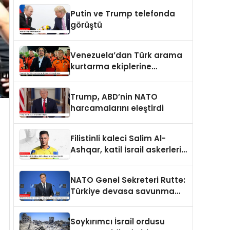
Putin ve Trump telefonda
görüştü
Venezuela’dan Türk arama
kurtarma ekiplerine
kahramanlık nişanı
Trump, ABD’nin NATO
harcamalarını eleştirdi
Filistinli kaleci Salim Al-
Ashqar, katil İsrail askerleri
tarafından öldürüldü
NATO Genel Sekreteri Rutte:
Türkiye devasa savunma
sanayii avantajına sahip
Soykırımcı İsrail ordusu