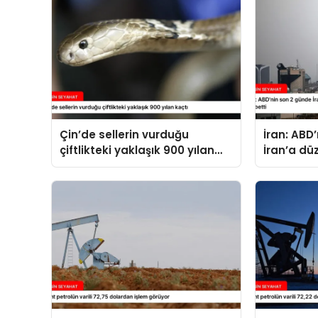
Çin’de sellerin vurduğu
İran: ABD
çiftlikteki yaklaşık 900 yılan
İran’a dü
kaçtı
14 kişi ha