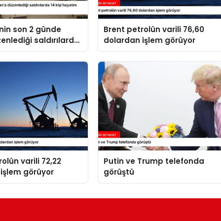
’nin son 2 günde
Brent petrolün varili 76,60
zenlediği saldırılarda
dolardan işlem görüyor
yatını kaybetti
olün varili 72,22
Putin ve Trump telefonda
işlem görüyor
görüştü