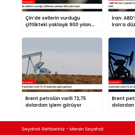
Çin’de sellerin vurduğu
İran: ABD
çiftlikteki yaklaşık 900 yılan
İran’a dü
kaçtı
14 kişi ha
Brent petrolün varili 72,75
Brent petr
dolardan işlem görüyor
dolardan 
Seyahat Rehberiniz - Mersin Seyahat