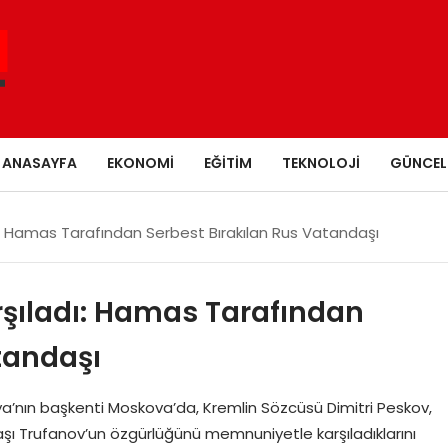
ANASAYFA
EKONOMI
EĞITIM
TEKNOLOJI
GÜNCEL
: Hamas Tarafından Serbest Bırakılan Rus Vatandaşı
şıladı: Hamas Tarafından
tandaşı
’nın başkenti Moskova’da, Kremlin Sözcüsü Dimitri Peskov,
ı Trufanov’un özgürlüğünü memnuniyetle karşıladıklarını