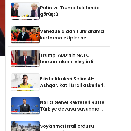
Putin ve Trump telefonda
görüştü
Venezuela’dan Türk arama
kurtarma ekiplerine
kahramanlık nişanı
Trump, ABD’nin NATO
harcamalarını eleştirdi
Filistinli kaleci Salim Al-
Ashqar, katil İsrail askerleri
tarafından öldürüldü
NATO Genel Sekreteri Rutte:
Türkiye devasa savunma
sanayii avantajına sahip
Soykırımcı İsrail ordusu