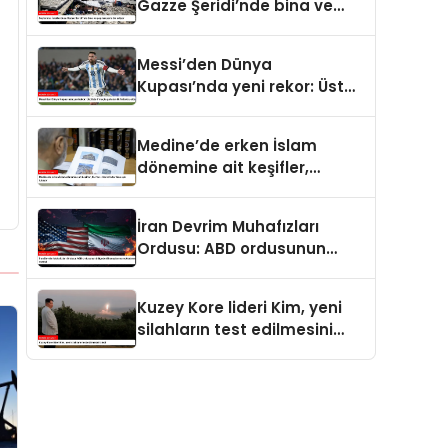
Gazze Şeridi’nde bina ve
yapıları yerle bir ediyor
Messi’den Dünya
Kupası’nda yeni rekor: Üst
üste 7 maçta gol atan ilk
futbolcu oldu
Medine’de erken İslam
dönemine ait keşifler,
Kur’an-ı Kerim’in tarihine ışık
tutuyor
İran Devrim Muhafızları
Ordusu: ABD ordusunun
bölgedeki konuşlanma
noktalarını vurduk
Kuzey Kore lideri Kim, yeni
silahların test edilmesini
izledi