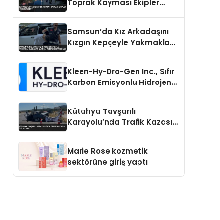
Toprak Kayması Ekipler
Harekete Geçti
Samsun’da Kız Arkadaşını
Kızgın Kepçeyle Yakmakla
Suçlanan Şüpheli Adliyeye
Sevk Edildi
Kleen-Hy-Dro-Gen Inc., Sıfır
Karbon Emisyonlu Hidrojen
Isıtma Teknolojisinde ISO ve
TSSA Düzenleyici Onaylarını
Kütahya Tavşanlı
Aldı
Karayolu’nda Trafik Kazası 1
Ölü 4 Yaralı
Marie Rose kozmetik
sektörüne giriş yaptı