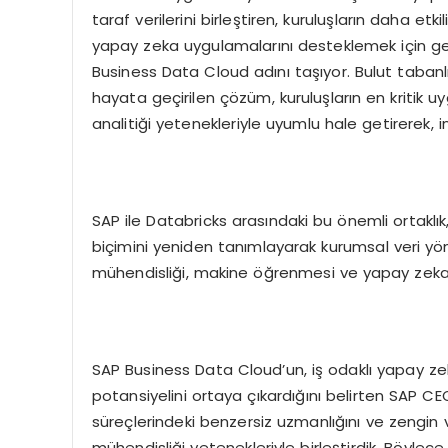
taraf verilerini birleştiren, kuruluşların daha etk
yapay zeka uygulamalarını desteklemek için ge
Business Data Cloud adını taşıyor. Bulut tabanlı
hayata geçirilen çözüm, kuruluşların en kritik uy
analitiği yetenekleriyle uyumlu hale getirerek, 
SAP ile Databricks arasındaki bu önemli ortaklık
biçimini yeniden tanımlayarak kurumsal veri yö
mühendisliği, makine öğrenmesi ve yapay zeka iş 
SAP Business Data Cloud’un, iş odaklı yapay zek
potansiyelini ortaya çıkardığını belirten SAP CEO’
süreçlerindeki benzersiz uzmanlığını ve zengin ve
mühendisliği yetenekleriyle birleştirdik. Böyle