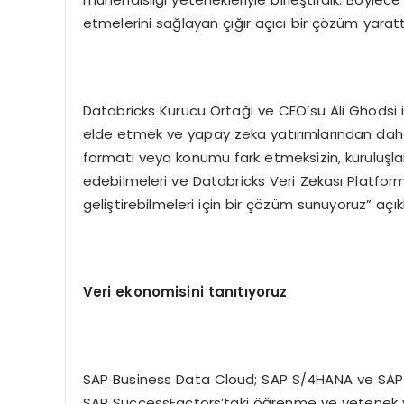
etmelerini sağlayan çığır açıcı bir çözüm yaratt
Databricks Kurucu Ortağı ve CEO’su Ali Ghodsi i
elde etmek ve yapay zeka yatırımlarından daha yü
formatı veya konumu fark etmeksizin, kuruluşları
edebilmeleri ve Databricks Veri Zekası Platfor
geliştirebilmeleri için bir çözüm sunuyoruz” aç
Veri ekonomisini tan
ıt
ıyoruz
SAP Business Data Cloud; SAP S/4HANA ve SAP Ar
SAP SuccessFactors’taki öğrenme ve yetenek ve