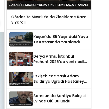
Gördes’te Mıcırlı Yolda Zincirleme Kaza
3 Yaralı
Keşan’da 85 Yaşındaki Yaya
Tır Kazasında Yaralandı
Derya Arms, İstanbul
Prohunt 2026’da yeni nesil
ürünlerini ve global marka
vizyonunu sergiledi
Eskişehir’de Yaşlı Adam
Saldırıya Uğradı Hastaneye
Kaldırıldı
Samsun’da Şantiye Bekçisi
Evinde Ölü Bulundu