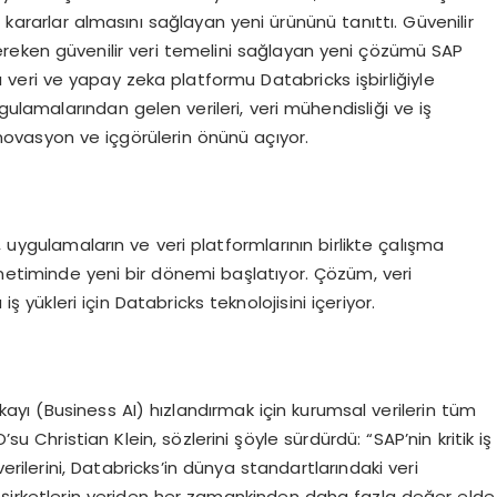
ili kararlar almasını sağlayan yeni ürününü tanıttı. Güvenilir
reken güvenilir veri temelini sağlayan yeni çözümü SAP
 veri ve yapay zeka platformu Databricks işbirliğiyle
gulamalarından gelen verileri, veri mühendisliği ve iş
inovasyon ve içgörülerin önünü açıyor.
, uygulamaların ve veri platformlarının birlikte çalışma
netiminde yeni bir dönemi başlatıyor. Çözüm, veri
yükleri için Databricks teknolojisini içeriyor.
ayı (Business AI) hızlandırmak için kurumsal verilerin tüm
su Christian Klein, sözlerini şöyle sürdürdü: “SAP’nin kritik iş
rilerini, Databricks’in dünya standartlarındaki veri
ce şirketlerin veriden her zamankinden daha fazla değer elde