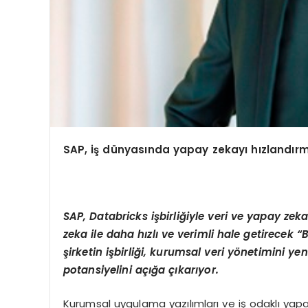
SAP, i
ş
d
ü
nyas
ı
nda yapay zekay
ı
h
ı
zland
ı
rm
SAP, Databricks iş
birli
ğ
iyle veri ve yapay zek
zeka ile daha h
ı
zl
ı
ve verimli hale getirecek
“
ş
irketin i
ş
birli
ğ
i, kurumsal veri y
ö
netimini yen
potansiyelini a
çığ
a
çı
kar
ı
yor.
Kurumsal uygulama yazılımları ve iş odaklı ya