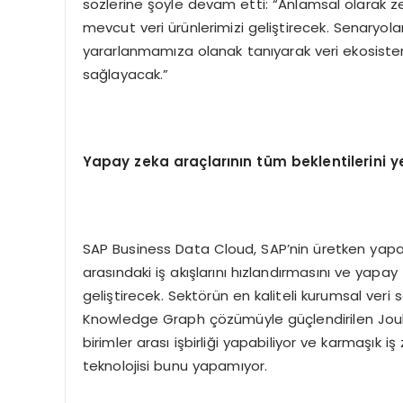
sözlerine şöyle devam etti: “Anlamsal olarak ze
mevcut veri ürünlerimizi geliştirecek. Senaryo
yararlanmamıza olanak tanıyarak veri ekosisteml
sağlayacak.”
Yapay zeka ara
çlar
ın
ın t
üm beklentilerini y
SAP Business Data Cloud, SAP’nin üretken yapay z
arasındaki iş akışlarını hızlandırmasını ve yapay 
geliştirecek. Sektörün en kaliteli kurumsal veri
Knowledge Graph çözümüyle güçlendirilen Joule 
birimler arası işbirliği yapabiliyor ve karmaşık iş
teknolojisi bunu yapamıyor.