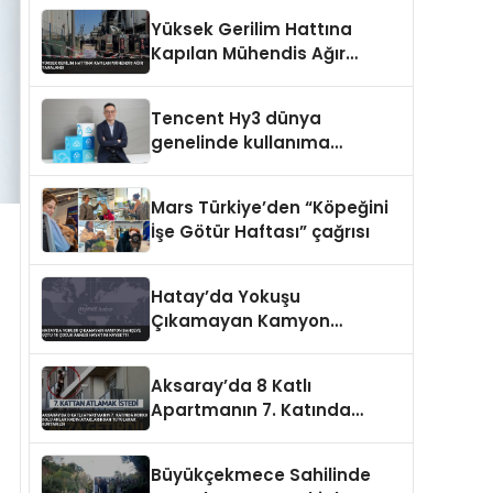
Yüksek Gerilim Hattına
Kapılan Mühendis Ağır
Yaralandı
Tencent Hy3 dünya
genelinde kullanıma
sunuldu
Mars Türkiye’den “Köpeğini
İşe Götür Haftası” çağrısı
Hatay’da Yokuşu
Çıkamayan Kamyon
Bahçeye Uçtu 10 Çocuk
Annesi Hayatını Kaybetti
Aksaray’da 8 Katlı
Apartmanın 7. Katında
Korku Dolu Anlar Kadın
Ayaklarından Tutularak
Büyükçekmece Sahilinde
Kurtarıldı