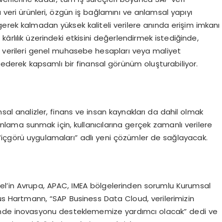
u veri ürünleri, özgün iş bağlamını ve anlamsal yapıyı
gerek kalmadan yüksek kaliteli verilere anında erişim imkanı
ârlılık üzerindeki etkisini değerlendirmek istediğinde,
ci verileri genel muhasebe hesapları veya maliyet
e ederek kapsamlı bir finansal görünüm oluşturabiliyor.
l analizler, finans ve insan kaynakları da dahil olmak
nlama sunmak için, kullanıcılarına gerçek zamanlı verilere
 “içgörü uygulamaları” adlı yeni çözümler de sağlayacak.
nkel’in Avrupa, APAC, IMEA bölgelerinden sorumlu Kurumsal
kus Hartmann, “SAP Business Data Cloud, verilerimizin
linde inovasyonu desteklememize yardımcı olacak” dedi ve