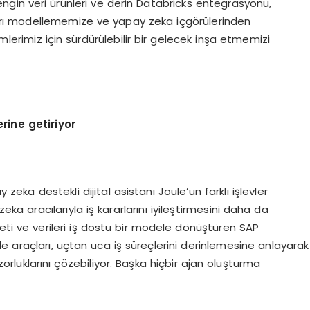
ngin veri ürünleri ve derin Databricks entegrasyonu,
ları modellememize ve yapay zeka içgörülerinden
erimiz için sürdürülebilir bir gelecek inşa etmemizi
erine getiriyor
eka destekli dijital asistanı Joule’un farklı işlevler
zeka aracılarıyla iş kararlarını iyileştirmesini daha da
 seti ve verileri iş dostu bir modele dönüştüren SAP
araçları, uçtan uca iş süreçlerini derinlemesine anlayarak
 zorluklarını çözebiliyor. Başka hiçbir ajan oluşturma