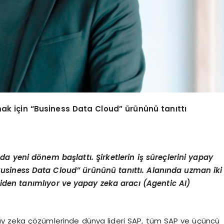
ak i
ç
in
“Business Data Cloud” ü
r
ü
n
ü
n
ü
tan
ı
tt
ı
ada yeni d
ö
nem ba
ş
latt
ı.
Ş
irketlerin i
ş
s
ü
re
ç
lerini yapay
Business Data Cloud” ü
r
ü
n
ü
n
ü
tan
ı
tt
ı
. Alan
ı
nda uzman iki
iden tan
ı
ml
ı
yor ve yapay zeka arac
ı
(Agentic AI)
pay zeka çözümlerinde dünya lideri SAP, tüm SAP ve üçüncü