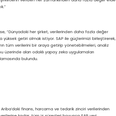
ık.”
se, “Dünyadaki her şirket, verilerinden daha fazla değer
ksek getiri almak istiyor. SAP ile güçlerimizi birleştirerek,
n tüm verilerini bir araya getirip yönetebilmeleri, analiz
mu üzerinde alan odaklı yapay zeka uygulamaları
ıklamasında bulundu.
iba’daki finans, harcama ve tedarik zinciri verilerinden
rilerine kadar, tüm iş süreçleri boyunca SAP veri