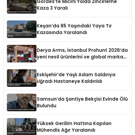
Gördes’te Mıcırlı Yolda Zincirleme
Kaza 3 Yaralı
Keşan’da 85 Yaşındaki Yaya Tır
Kazasında Yaralandı
Derya Arms, İstanbul Prohunt 2026’da
yeni nesil ürünlerini ve global marka
vizyonunu sergiledi
Eskişehir’de Yaşlı Adam Saldırıya
Uğradı Hastaneye Kaldırıldı
Samsun’da Şantiye Bekçisi Evinde Ölü
Bulundu
Yüksek Gerilim Hattına Kapılan
Mühendis Ağır Yaralandı