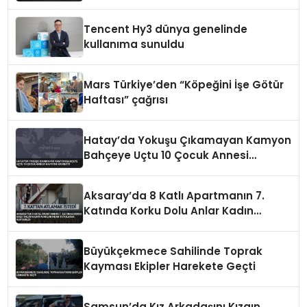
Tencent Hy3 dünya genelinde
kullanıma sunuldu
Mars Türkiye’den “Köpeğini İşe Götür
Haftası” çağrısı
Hatay’da Yokuşu Çıkamayan Kamyon
Bahçeye Uçtu 10 Çocuk Annesi
Hayatını Kaybetti
Aksaray’da 8 Katlı Apartmanın 7.
Katında Korku Dolu Anlar Kadın
Ayaklarından Tutularak Kurtarıldı
Büyükçekmece Sahilinde Toprak
Kayması Ekipler Harekete Geçti
Samsun’da Kız Arkadaşını Kızgın