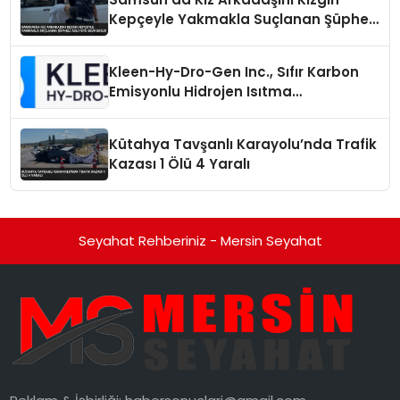
Kepçeyle Yakmakla Suçlanan Şüpheli
Adliyeye Sevk Edildi
Kleen-Hy-Dro-Gen Inc., Sıfır Karbon
Emisyonlu Hidrojen Isıtma
Teknolojisinde ISO ve TSSA
Düzenleyici Onaylarını Aldı
Kütahya Tavşanlı Karayolu’nda Trafik
Kazası 1 Ölü 4 Yaralı
Seyahat Rehberiniz - Mersin Seyahat