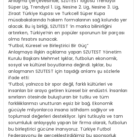
Anlaşma çerçevesinde, SZUTEST logosu Trendyol
Süper Lig, Trendyol 1. Lig, Nesine 2. Lig, Nesine 3. Lig,
Ziraat Türkiye Kupası ve Turkcell Süper Kupa
müsabakalarında hakem formalarının sağ kolunda yer
alacak. Bu iş birliği, SZUTEST ’in marka bilinirliğini
artırırken, Türkiye’nin en popüler sporunun bir parçası
olma fırsatını sunacak.
“Futbol, Küresel ve Birleştirici Bir Güç”
Anlaşmaya ilişkin açıklama yapan SZUTEST Yönetim
Kurulu Başkanı Mehmet Işıklar, futbolun ekonomik,
sosyal ve kültürel boyutlarına değindi. Işıklar, bu
anlaşmanın SZUTEST için taşıdığı anlamı şu sözlerle
ifade etti:
“Futbol, yalnızca bir spor değil, farklı kültürleri ve
insanları bir araya getiren küresel bir endüstri. İnsanları
sınırların ötesinde buluşturan bir tutku ve tüm
farklılıklarımızı unutturan eşsiz bir bağ. Ekonomik
gücüyle milyonlarca insana istihdam sağlıyor ve
toplumsal değerleri destekliyor. İşini tutkuyla ve tam
sorumluluk anlayışıyla yapan bir firma olarak, futbolun
bu birleştirici gücüne inanıyoruz. Türkiye Futbol
Federasyonu ile gerçekleştirdiğimiz bu sponsorluk