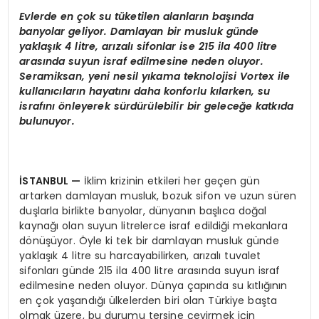
Evlerde en çok su tüketilen alanların başında
banyolar
geliyor. Damlayan bir musluk günde
yaklaşık 4 litre, arızalı sifonlar ise 215 ila 400 litre
arasında suyun israf edilmesine neden oluyor.
Seramiksan, yeni nesil yıkama teknolojisi Vortex ile
kullanıcıların hayatını daha konforlu kılarken, su
israfını önleyerek sürdürülebilir bir geleceğe katkıda
bulunuyor.
İSTANBUL
—
İklim krizinin etkileri her geçen gün
artarken damlayan musluk, bozuk sifon ve uzun süren
duşlarla birlikte banyolar, dünyanın başlıca doğal
kaynağı olan suyun litrelerce israf edildiği mekanlara
dönüşüyor. Öyle ki tek bir damlayan musluk günde
yaklaşık 4 litre su harcayabilirken, arızalı tuvalet
sifonları günde 215 ila 400 litre arasında suyun israf
edilmesine neden oluyor. Dünya çapında su kıtlığının
en çok yaşandığı ülkelerden biri olan Türkiye başta
olmak üzere, bu durumu tersine çevirmek için