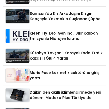
Samsun’da Kız Arkadaşını Kızgın
Kepçeyle Yakmakla Suçlanan Şüpheli
Adliyeye Sevk Edildi
Kleen-Hy-Dro-Gen Inc., Sıfır Karbon
Emisyonlu Hidrojen Isıtma
Teknolojisinde ISO ve TSSA
Düzenleyici Onaylarını Aldı
Kütahya Tavşanlı Karayolu’nda Trafik
Kazası 1 Ölü 4 Yaralı
Marie Rose kozmetik sektörüne giriş
yaptı
Daikin’den akıllı iklimlendirmede yeni
dönem: Madoka Plus Türkiye’de