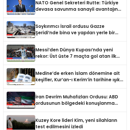
NATO Genel Sekreteri Rutte: Türkiye
devasa savunma sanayii avantajına
sahip
Soykırımcı İsrail ordusu Gazze
Şeridi’nde bina ve yapıları yerle bir
ediyor
Messi’den Dünya Kupası’nda yeni
rekor: Üst üste 7 maçta gol atan ilk
futbolcu oldu
Medine’de erken İslam dönemine ait
keşifler, Kur’an-ı Kerim’in tarihine ışık
tutuyor
İran Devrim Muhafızları Ordusu: ABD
ordusunun bölgedeki konuşlanma
noktalarını vurduk
Kuzey Kore lideri Kim, yeni silahların
test edilmesini izledi