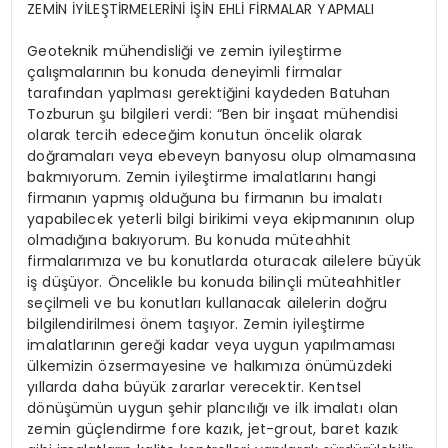
ZEMİN İYİLEŞTİRMELERİNİ İŞİN EHLİ FİRMALAR YAPMALI
Geoteknik mühendisliği ve zemin iyileştirme
çalışmalarının bu konuda deneyimli firmalar
tarafından yaplması gerektiğini kaydeden Batuhan
Tozburun şu bilgileri verdi: “Ben bir inşaat mühendisi
olarak tercih edeceğim konutun öncelik olarak
doğramaları veya ebeveyn banyosu olup olmamasına
bakmıyorum. Zemin iyileştirme imalatlarını hangi
firmanın yapmış olduğuna bu firmanın bu imalatı
yapabilecek yeterli bilgi birikimi veya ekipmanının olup
olmadığına bakıyorum. Bu konuda müteahhit
firmalarımıza ve bu konutlarda oturacak ailelere büyük
iş düşüyor. Öncelikle bu konuda bilinçli müteahhitler
seçilmeli ve bu konutları kullanacak ailelerin doğru
bilgilendirilmesi önem taşıyor. Zemin iyileştirme
imalatlarının gereği kadar veya uygun yapılmaması
ülkemizin özsermayesine ve halkımıza önümüzdeki
yıllarda daha büyük zararlar verecektir. Kentsel
dönüşümün uygun şehir plancılığı ve ilk imalatı olan
zemin güçlendirme fore kazık, jet-grout, baret kazık