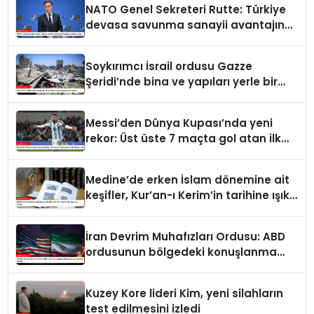
NATO Genel Sekreteri Rutte: Türkiye
devasa savunma sanayii avantajına
sahip
Soykırımcı İsrail ordusu Gazze
Şeridi’nde bina ve yapıları yerle bir
ediyor
Messi’den Dünya Kupası’nda yeni
rekor: Üst üste 7 maçta gol atan ilk
futbolcu oldu
Medine’de erken İslam dönemine ait
keşifler, Kur’an-ı Kerim’in tarihine ışık
tutuyor
İran Devrim Muhafızları Ordusu: ABD
ordusunun bölgedeki konuşlanma
noktalarını vurduk
Kuzey Kore lideri Kim, yeni silahların
test edilmesini izledi