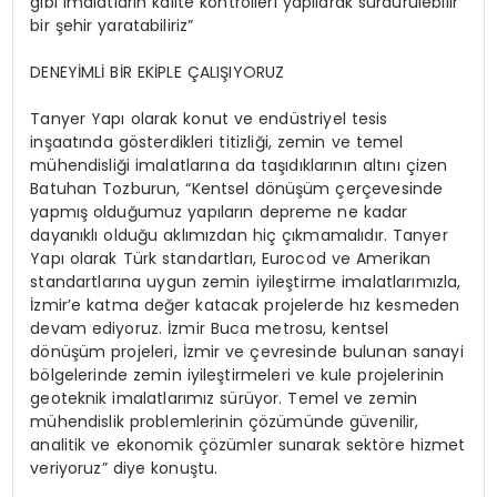
gibi imalatların kalite kontrolleri yapılarak sürdürülebilir
bir şehir yaratabiliriz”
DENEYİMLİ BİR EKİPLE ÇALIŞIYORUZ
Tanyer Yapı olarak konut ve endüstriyel tesis
inşaatında gösterdikleri titizliği, zemin ve temel
mühendisliği imalatlarına da taşıdıklarının altını çizen
Batuhan Tozburun, “Kentsel dönüşüm çerçevesinde
yapmış olduğumuz yapıların depreme ne kadar
dayanıklı olduğu aklımızdan hiç çıkmamalıdır. Tanyer
Yapı olarak Türk standartları, Eurocod ve Amerikan
standartlarına uygun zemin iyileştirme imalatlarımızla,
İzmir’e katma değer katacak projelerde hız kesmeden
devam ediyoruz. İzmir Buca metrosu, kentsel
dönüşüm projeleri, İzmir ve çevresinde bulunan sanayi
bölgelerinde zemin iyileştirmeleri ve kule projelerinin
geoteknik imalatlarımız sürüyor. Temel ve zemin
mühendislik problemlerinin çözümünde güvenilir,
analitik ve ekonomik çözümler sunarak sektöre hizmet
veriyoruz” diye konuştu.