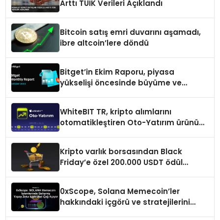
Arttı TÜİK Verileri Açıklandı
Bitcoin satış emri duvarını aşamadı,
ibre altcoin’lere döndü
Bitget’in Ekim Raporu, piyasa
yükselişi öncesinde büyüme ve
inovasyon gösteriyor
WhiteBIT TR, kripto alımlarını
otomatikleştiren Oto-Yatırım ürününü
duyurdu
Kripto varlık borsasından Black
Friday’e özel 200.000 USDT ödül
havuzu
0xScope, Solana Memecoin’ler
hakkındaki içgörü ve stratejilerini
açıkladı