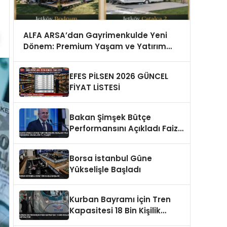
ALFA ARSA’dan Gayrimenkulde Yeni
Dönem: Premium Yaşam ve Yatırım
Fırsatları Bir Arada
EFES PİLSEN 2026 GÜNCEL
FİYAT LİSTESİ
Bakan Şimşek Bütçe
Performansını Açıkladı Faiz
Dışı Denge 536 Milyar TL
İyileşti
Borsa İstanbul Güne
Yükselişle Başladı
Kurban Bayramı İçin Tren
Kapasitesi 18 Bin Kişilik
Artırılıyor