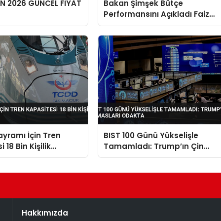
EN 2026 GÜNCEL FİYAT
Bakan Şimşek Bütçe
Performansını Açıkladı Faiz
Dışı Denge 536 Milyar TL İyileşt
yramı İçin Tren
BIST 100 Günü Yükselişle
 18 Bin Kişilik
Tamamladı: Trump’ın Çin
Temasları Odakta
Hakkımızda