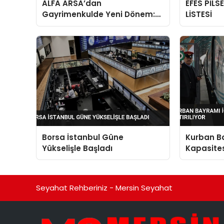
ALFA ARSA’dan
EFES PİLS
Gayrimenkulde Yeni Dönem:
LİSTESİ
Premium Yaşam ve Yatırım
Fırsatları Bir Arada
Borsa İstanbul Güne
Kurban Ba
Yükselişle Başladı
Kapasitesi
Artırılıyor
Seyahat Rehberiniz - Mersin Seyahat