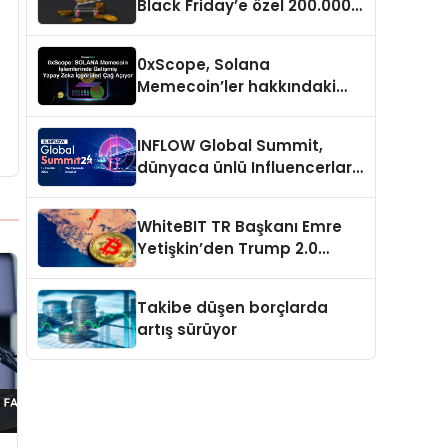
Black Friday’e özel 200.000
USDT ödül havuzu
0xScope, Solana
Memecoin’ler hakkındaki
içgörü ve stratejilerini
açıkladı
INFLOW Global Summit,
dünyaca ünlü Influencerları
İstanbul’da buluşturuyor
WhiteBIT TR Başkanı Emre
Yetişkin’den Trump 2.0
değerlendirmesi
Takibe düşen borçlarda
artış sürüyor