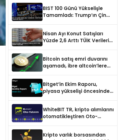
BIST 100 Günü Yükselişle
Tamamladı: Trump’ın Çin
Temasları Odakta
Nisan Ayı Konut Satışları
Yüzde 2,6 Arttı TÜİK Verileri
Açıklandı
Bitcoin satış emri duvarını
aşamadı, ibre altcoin’lere
döndü
Bitget’in Ekim Raporu,
piyasa yükselişi öncesinde
büyüme ve inovasyon
gösteriyor
WhiteBIT TR, kripto alımlarını
otomatikleştiren Oto-
Yatırım ürününü duyurdu
Kripto varlık borsasından