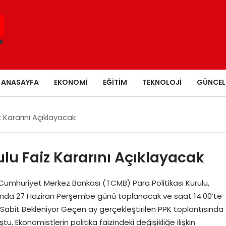
ANASAYFA
EKONOMI
EĞITIM
TEKNOLOJI
GÜNCEL
z Kararını Açıklayacak
ulu Faiz Kararını Açıklayacak
ye Cumhuriyet Merkez Bankası (TCMB) Para Politikası Kurulu,
ında 27 Haziran Perşembe günü toplanacak ve saat 14:00’te
de Sabit Bekleniyor Geçen ay gerçekleştirilen PPK toplantısında
u. Ekonomistlerin politika faizindeki değişikliğe ilişkin