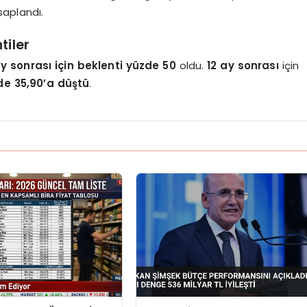
saplandı.
tiler
y sonrası için beklenti yüzde 50
oldu.
12 ay sonrası
için
de 35,90’a düştü
.