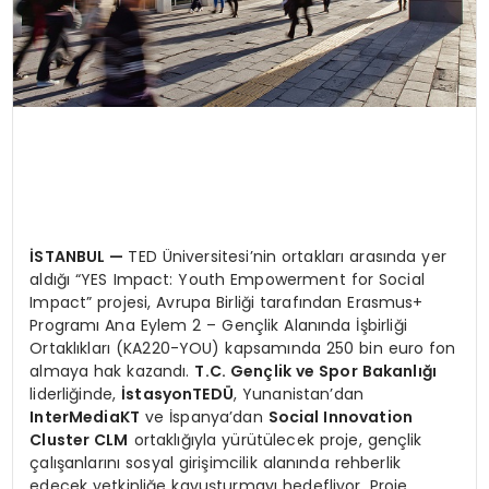
İSTANBUL
—
TED Üniversitesi’nin ortakları arasında yer
aldığı “YES Impact: Youth Empowerment for Social
Impact” projesi, Avrupa Birliği tarafından Erasmus+
Programı Ana Eylem 2 – Gençlik Alanında İşbirliği
Ortaklıkları (KA220-YOU) kapsamında 250 bin euro fon
almaya hak kazandı.
T.C. Gençlik ve Spor Bakanlığı
liderliğinde,
İstasyonTED
Ü
, Yunanistan’dan
InterMediaKT
ve İspanya’dan
Social Innovation
Cluster CLM
ortaklığıyla yürütülecek proje, gençlik
çalışanlarını sosyal girişimcilik alanında rehberlik
edecek yetkinliğe kavuşturmayı hedefliyor. Proje