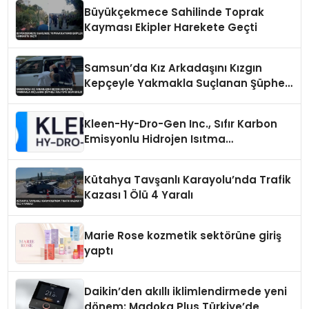
Büyükçekmece Sahilinde Toprak
Kayması Ekipler Harekete Geçti
Samsun’da Kız Arkadaşını Kızgın
Kepçeyle Yakmakla Suçlanan Şüpheli
Adliyeye Sevk Edildi
Kleen-Hy-Dro-Gen Inc., Sıfır Karbon
Emisyonlu Hidrojen Isıtma
Teknolojisinde ISO ve TSSA
Düzenleyici Onaylarını Aldı
Kütahya Tavşanlı Karayolu’nda Trafik
Kazası 1 Ölü 4 Yaralı
Marie Rose kozmetik sektörüne giriş
yaptı
Daikin’den akıllı iklimlendirmede yeni
dönem: Madoka Plus Türkiye’de