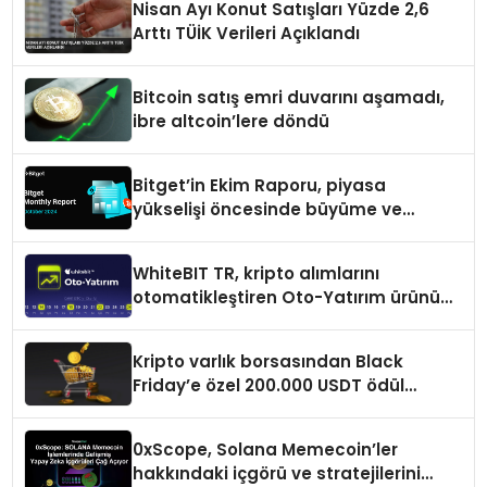
Nisan Ayı Konut Satışları Yüzde 2,6
Arttı TÜİK Verileri Açıklandı
Bitcoin satış emri duvarını aşamadı,
ibre altcoin’lere döndü
Bitget’in Ekim Raporu, piyasa
yükselişi öncesinde büyüme ve
inovasyon gösteriyor
WhiteBIT TR, kripto alımlarını
otomatikleştiren Oto-Yatırım ürününü
duyurdu
Kripto varlık borsasından Black
Friday’e özel 200.000 USDT ödül
havuzu
0xScope, Solana Memecoin’ler
hakkındaki içgörü ve stratejilerini