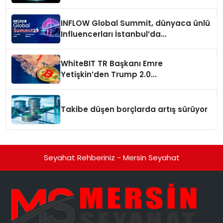
açıkladı
INFLOW Global Summit, dünyaca ünlü
Influencerları İstanbul’da
buluşturuyor
WhiteBIT TR Başkanı Emre
Yetişkin’den Trump 2.0
değerlendirmesi
Takibe düşen borçlarda artış sürüyor
Seyahat Rehberiniz - Mersin Seyahat