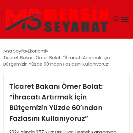
ANASAYFA
Ana Sayfa
Ekonomi
Ticaret Bakanı Ömer Bolat: “İhracatı Artırmak İçin
EKONOMI
Bütçemizin Yüzde 60’ından Fazlasını Kullanıyoruz”
EĞITIM
Ticaret Bakanı Ömer Bolat:
TEKNOLOJI
“İhracatı Artırmak İçin
Bütçemizin Yüzde 60’ından
GÜNCEL
Fazlasını Kullanıyoruz”
2024 Yılında 257 Yurt Dışı Fuarı Destek Kapsamına