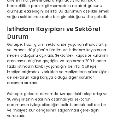
Ülkenin maliyetlerindeki artışın döviz kurlarındaki
hareketlilikle paralel gitmemesinin rekabet gücünü
olumsuz etkilediğini belirtti. Bu durumun özellikle emek
yoğun sektörlerde daha belirgin olduğunu dile getirdi.
İstihdam Kayıpları ve Sektörel
Durum
Gültepe, hazır giyim sektöründe yaşanan ithalat artışı
ve ihracat düşüşünün üretim ve istihdam kayıplarına
neden olduğunu açıkladı. Sektördeki kapasite kullanım
oranlarının düşüşe geçtiğini ve toplamda 200 binden
fazla istihdam kaybı yaşandığını belirtti. Gültepe,
krediye erişimdeki zorlukları ve maliyetlerin yüksekliğini
de sektörün karşı karşıya olduğu diğer sorunlar
arasında sıraladı.
Gültepe, gelecek dönemde Avrupa’daki talep artışı ve
Süveyş krizinin etkisinin azalmasıyla sektörün
durumunun iyileşebileceğini belirtti ancak acil destek
ve maliyet-kur dengesinin sağlanması gerektiğini
vurguladı.