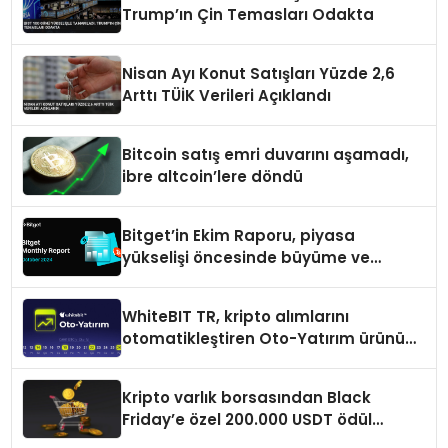
Trump’ın Çin Temasları Odakta
Nisan Ayı Konut Satışları Yüzde 2,6
Arttı TÜİK Verileri Açıklandı
Bitcoin satış emri duvarını aşamadı,
ibre altcoin’lere döndü
Bitget’in Ekim Raporu, piyasa
yükselişi öncesinde büyüme ve
inovasyon gösteriyor
WhiteBIT TR, kripto alımlarını
otomatikleştiren Oto-Yatırım ürününü
duyurdu
Kripto varlık borsasından Black
Friday’e özel 200.000 USDT ödül
havuzu