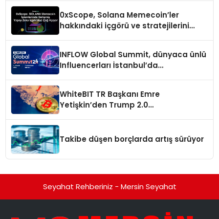
0xScope, Solana Memecoin’ler
hakkındaki içgörü ve stratejilerini
açıkladı
INFLOW Global Summit, dünyaca ünlü
Influencerları İstanbul’da
buluşturuyor
WhiteBIT TR Başkanı Emre
Yetişkin’den Trump 2.0
değerlendirmesi
Takibe düşen borçlarda artış sürüyor
Seyahat Rehberiniz - Mersin Seyahat