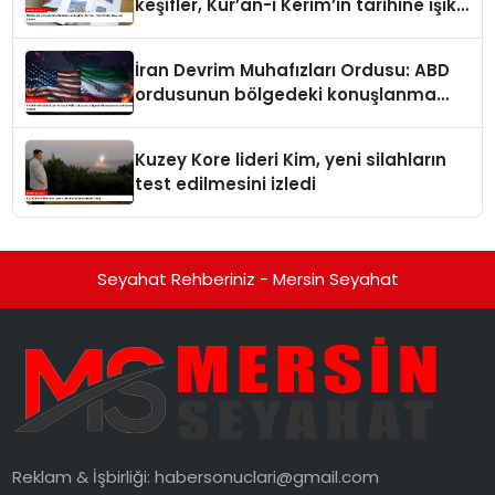
keşifler, Kur’an-ı Kerim’in tarihine ışık
tutuyor
İran Devrim Muhafızları Ordusu: ABD
ordusunun bölgedeki konuşlanma
noktalarını vurduk
Kuzey Kore lideri Kim, yeni silahların
test edilmesini izledi
Seyahat Rehberiniz - Mersin Seyahat
Reklam & İşbirliği:
habersonuclari@gmail.com