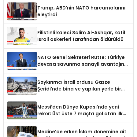
Trump, ABD’nin NATO harcamalarını
eleştirdi
Filistinli kaleci Salim Al-Ashqar, katil
İsrail askerleri tarafından öldürüldü
NATO Genel Sekreteri Rutte: Türkiye
devasa savunma sanayii avantajına
sahip
Soykırımcı İsrail ordusu Gazze
Şeridi’nde bina ve yapıları yerle bir
ediyor
Messi’den Dünya Kupası’nda yeni
rekor: Üst üste 7 maçta gol atan ilk
futbolcu oldu
Medine’de erken İslam dönemine ait