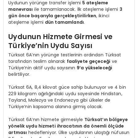
Uydunun yörünge transfer işlemi
5 ateşleme
manevrası
ile tamamlanacak. İlk ateşleme işlemi
3
gün önce başarıyla gerçekleştirilirken
, ikinci
ateşleme işlemi
dün tamamlandı
.
Uydunun Hizmete Girmesi ve
Türkiye’nin Uydu Sayısı
Türksat 6A’nın yörünge testlerinin ardından Türksat
tarafından teslim alınarak
faaliyete geçeceği
ve
Türkiye’nin aktif uydu sayısının
9’a yükseleceği
belirtiliyor.
Türksat 6A, 8,4 kilovat güce sahip bulunuyor ve 4 bin
229 kilogram ağırlığındaki uydu sayesinde Hindistan,
Tayland, Malezya ve Endonezya gibi ülkeler de
Türkiye’nin kapsama alanına girmiş olacak.
Türksat 6A’nın hizmete girmesiyle
Türksat’ın bölgeye
yönelik uydu hizmeti ihracatının da önemli ölçüde
artması
hedefleniyor. Ülke uydularının ulaştığı nüfusun