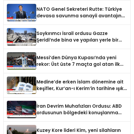
NATO Genel Sekreteri Rutte: Türkiye
devasa savunma sanayii avantajına
sahip
Soykırımcı İsrail ordusu Gazze
Şeridi’nde bina ve yapıları yerle bir
ediyor
Messi’den Dünya Kupası’nda yeni
rekor: Üst üste 7 maçta gol atan ilk
futbolcu oldu
Medine’de erken İslam dönemine ait
keşifler, Kur’an-ı Kerim’in tarihine ışık
tutuyor
İran Devrim Muhafızları Ordusu: ABD
ordusunun bölgedeki konuşlanma
noktalarını vurduk
Kuzey Kore lideri Kim, yeni silahların