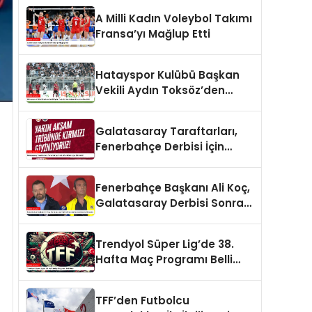
A Milli Kadın Voleybol Takımı
Fransa’yı Mağlup Etti
Hatayspor Kulübü Başkan
Vekili Aydın Toksöz’den
Hakem Kararları Eleştirisi
Galatasaray Taraftarları,
Fenerbahçe Derbisi İçin
Kırmızıya Büründü!
Fenerbahçe Başkanı Ali Koç,
Galatasaray Derbisi Sonrası
Açıklamalarda Bulundu
Trendyol Süper Lig’de 38.
Hafta Maç Programı Belli
Oldu
TFF’den Futbolcu