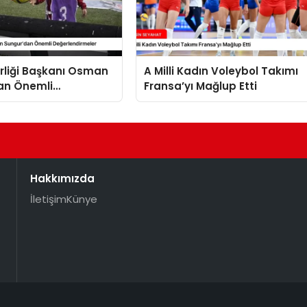
rliği Başkanı Osman
A Milli Kadın Voleybol Takımı
an Önemli
Fransa’yı Mağlup Etti
dirmeler
Hakkımızda
İletişim
Künye