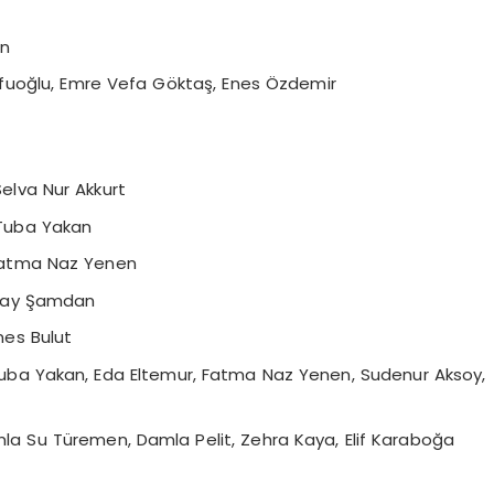
an
Sofuoğlu, Emre Vefa Göktaş, Enes Özdemir
Selva Nur Akkurt
 Tuba Yakan
 Fatma Naz Yenen
 Eray Şamdan
nes Bulut
uba Yakan, Eda Eltemur, Fatma Naz Yenen, Sudenur Aksoy,
la Su Türemen, Damla Pelit, Zehra Kaya, Elif Karaboğa