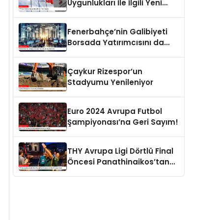
Uygunlukları İle İlgili Yeni
Kararlar
Fenerbahçe’nin Galibiyeti
Borsada Yatırımcısını da
Sevindirdi
Çaykur Rizespor’un
Stadyumu Yenileniyor
Euro 2024 Avrupa Futbol
Şampiyonası’na Geri Sayım!
THY Avrupa Ligi Dörtlü Final
Öncesi Panathinaikos’tan
Otel Girişinde Tepki