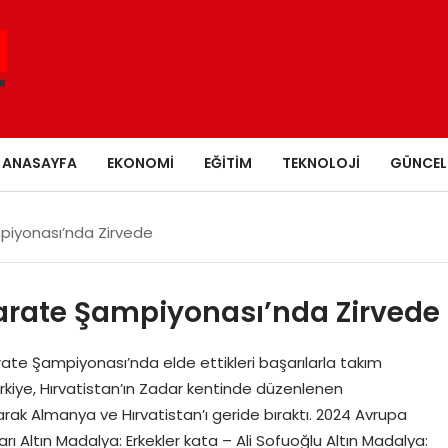
ANASAYFA
EKONOMI
EĞITIM
TEKNOLOJI
GÜNCEL
piyonası’nda Zirvede
arate Şampiyonası’nda Zirvede
rate Şampiyonası’nda elde ettikleri başarılarla takım
ürkiye, Hırvatistan’ın Zadar kentinde düzenlenen
k Almanya ve Hırvatistan’ı geride bıraktı. 2024 Avrupa
ı Altın Madalya: Erkekler kata – Ali Sofuoğlu Altın Madalya: