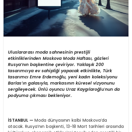
Uluslararası moda sahnesinin prestijli
etkinliklerinden Moskova Moda Haftası, g
ö
zleri
Rusya
’
nın başkentine çeviriyor. Yaklaşık 200
tasarımcıya ev sahipliği yapacak etkinlikte, Türk
tasarımcı Emre Erdemoğlu, yeni kadın koleksiyonu
Barlas’ı
n galas
ıyla, markasının küresel vizyonunu
sergileyecek.
Ü
nlü oyuncu Uraz Kaygı
laro
ğlu
’
nun da
podyuma çıkması bekleniyor.
İSTANBUL
—
Moda dünyasının kalbi Moskova’da
atacak. Rusya’nın başkenti, 13-18 Mart tarihleri arasında