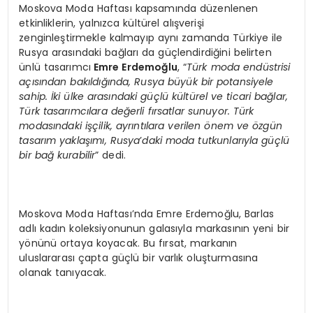
Moskova Moda Haftası kapsamında düzenlenen
etkinliklerin, yalnızca kültürel alışverişi
zenginleştirmekle kalmayıp aynı zamanda Türkiye ile
Rusya arasındaki bağları da güçlendirdiğini belirten
ünlü tasarımcı
Emre Erdemoğlu
, “
Tü
rk moda end
ü
strisi
a
çısından bakıldığında, Rusya büyük bir potansiyele
sahip. İki ülke arasındaki güçlü kültürel ve ticari bağlar,
Türk tasarımcılara değerli fırsatlar sunuyor. Türk
modasındaki işçilik, ayrıntılara verilen
ö
nem ve
ö
zgün
tasarım yaklaşımı, Rusya
’
daki moda tutkunlarıyla güçlü
bir bağ kurabilir
” dedi.
Moskova Moda Haftası’nda Emre Erdemoğlu, Barlas
adlı kadın koleksiyonunun galasıyla markasının yeni bir
yönünü ortaya koyacak. Bu fırsat, markanın
uluslararası çapta güçlü bir varlık oluşturmasına
olanak tanıyacak.