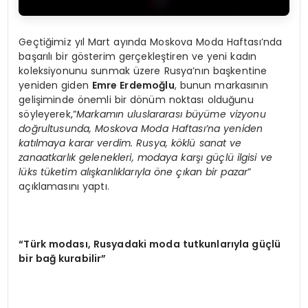
Geçtiğimiz yıl Mart ayında Moskova Moda Haftası’nda
başarılı bir gösterim gerçekleştiren ve yeni kadın
koleksiyonunu sunmak üzere Rusya’nın başkentine
yeniden giden
Emre Erdemoğlu
, bunun markasının
gelişiminde önemli bir dönüm noktası olduğunu
söyleyerek,”
Markamın uluslararası büyüme vizyonu
doğrultusunda, Moskova Moda Haftası’na yeniden
katılmaya karar verdim. Rusya, k
ö
klü sanat ve
zanaatkarlık gelenekleri, modaya karşı güçlü ilgisi ve
lü
ks t
üketim alışkanlıklarıyla
ö
ne çıkan bir pazar
”
açıklamasını yaptı.
“
Türk modası, Rusyadaki moda tutkunlarıyla güçlü
bir bağ kurabilir”