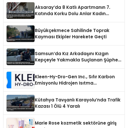
Aksaray’da 8 Katlı Apartmanın 7.
Katında Korku Dolu Anlar Kadın
Ayaklarından Tutularak Kurtarıldı
Büyükçekmece Sahilinde Toprak
Kayması Ekipler Harekete Geçti
Samsun’da Kız Arkadaşını Kızgın
Kepçeyle Yakmakla Suçlanan Şüpheli
Adliyeye Sevk Edildi
Kleen-Hy-Dro-Gen Inc., Sıfır Karbon
Emisyonlu Hidrojen Isıtma
Teknolojisinde ISO ve TSSA
Düzenleyici Onaylarını Aldı
Kütahya Tavşanlı Karayolu’nda Trafik
Kazası 1 Ölü 4 Yaralı
Marie Rose kozmetik sektörüne giriş