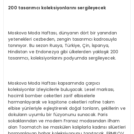
200 tasarımcı koleksiyonlarını sergileyecek
Moskova Moda Haftası, dünyanın dört bir yanından
yetenekleri cezbeden, zengin tasarımcı kadrosuyla
tanınıyor. Bu sezon Rusya, Türkiye, Çin, İspanya,
Hindistan ve Endonezya gibi ülkelerden yaklaşık 200
tasarımcı, koleksiyonlarını podyumda sergileyecek.
Moskova Moda Haftası kapsamında çarpıcı
koleksiyonlar izleyicilerle buluşacak. Lesel markası,
hacimli bomber ceketleri zarif elbiselerle
harmanlayarak ve kapitone ceketleri rafine takım
elbise yünleriyle eşleştirerek doğal tonların, şekillerin ve
dokuların uyumlu bir füzyonunu sunacak. Paris
sokaklarından ve modern Fransız modasından ilham
alan Toomatch ise maskülen kalıplarla kadınsı silüetleri
harmanlayan bahar koleksiyonunu tanıtacak. ERMILOV