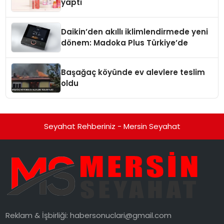
yaptı
Daikin’den akıllı iklimlendirmede yeni
dönem: Madoka Plus Türkiye’de
Başağaç köyünde ev alevlere teslim
oldu
Seyahat Rehberiniz - Mersin Seyahat
Reklam & İşbirliği:
habersonuclari@gmail.com