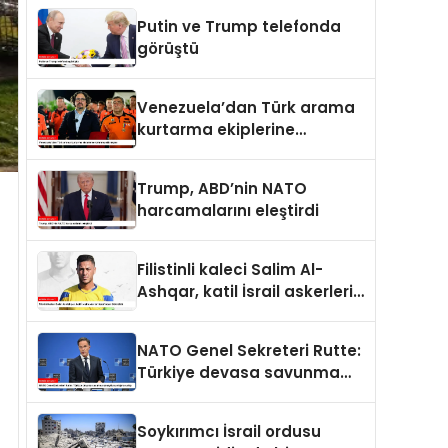
Putin ve Trump telefonda
görüştü
Venezuela’dan Türk arama
kurtarma ekiplerine
kahramanlık nişanı
Trump, ABD’nin NATO
harcamalarını eleştirdi
Filistinli kaleci Salim Al-
Ashqar, katil İsrail askerleri
tarafından öldürüldü
NATO Genel Sekreteri Rutte:
Türkiye devasa savunma
sanayii avantajına sahip
Soykırımcı İsrail ordusu