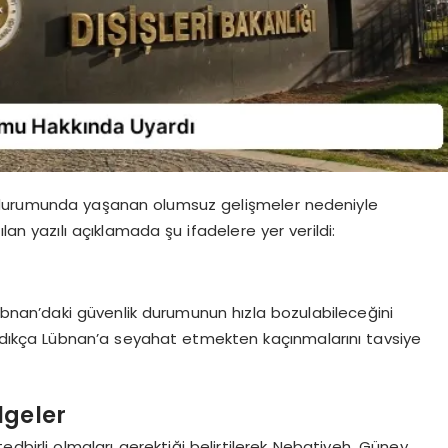
lik durumunda yaşanan olumsuz gelişmeler nedeniyle
lan yazılı açıklamada şu ifadelere yer verildi:
übnan’daki güvenlik durumunun hızla bozulabileceğini
adıkça Lübnan’a seyahat etmekten kaçınmalarını tavsiye
lgeler
birli olmaları gerektiği belirtilerek Nebatiyeh, Güney