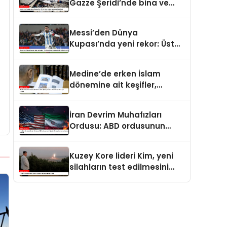
Gazze Şeridi’nde bina ve
yapıları yerle bir ediyor
Messi’den Dünya
Kupası’nda yeni rekor: Üst
üste 7 maçta gol atan ilk
futbolcu oldu
Medine’de erken İslam
dönemine ait keşifler,
Kur’an-ı Kerim’in tarihine ışık
tutuyor
İran Devrim Muhafızları
Ordusu: ABD ordusunun
bölgedeki konuşlanma
noktalarını vurduk
Kuzey Kore lideri Kim, yeni
silahların test edilmesini
izledi