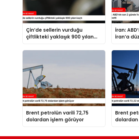
Çin’de sellerin vurduğu
İran: ABD
çiftlikteki yaklaşık 900 yılan
İran’a dü
kaçtı
14 kişi ha
Brent petrolün varili 72,75
Brent petr
dolardan işlem görüyor
dolardan 