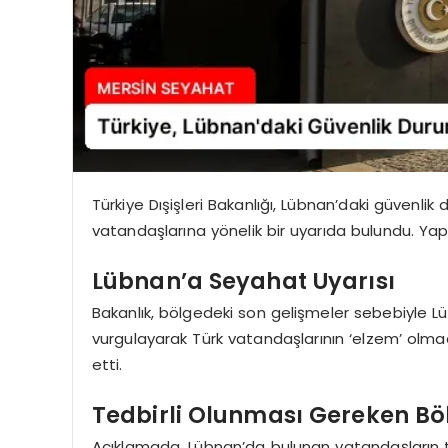
Türkiye Dışişleri Bakanlığı, Lübnan’daki güven
vatandaşlarına yönelik bir uyarıda bulundu. Yapı
Lübnan’a Seyahat Uyarısı
Bakanlık, bölgedeki son gelişmeler sebebiyle L
vurgulayarak Türk vatandaşlarının ‘elzem’ olm
etti.
Tedbirli Olunması Gereken Bö
Açıklamada, Lübnan’da bulunan vatandaşların ted