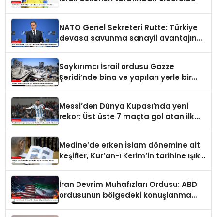
NATO Genel Sekreteri Rutte: Türkiye
devasa savunma sanayii avantajına
sahip
Soykırımcı İsrail ordusu Gazze
Şeridi’nde bina ve yapıları yerle bir
ediyor
Messi’den Dünya Kupası’nda yeni
rekor: Üst üste 7 maçta gol atan ilk
futbolcu oldu
Medine’de erken İslam dönemine ait
keşifler, Kur’an-ı Kerim’in tarihine ışık
tutuyor
İran Devrim Muhafızları Ordusu: ABD
ordusunun bölgedeki konuşlanma
noktalarını vurduk